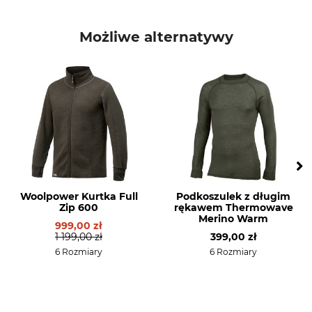
Marka
Typ produktu
Hart
Koszulka z długimi rękawami
Możliwe alternatywy
Nazwa modelu
Materiał wierzchni
H-Trail-ZN
96% Poliester
4% Elastan
Pranie
Wybielanie
Pranie kolorowe 30°
Nie wybielać
Suszenie
Prasowanie
Nie suszyć w suszarce
Nie prasować
bębnowej
Woolpower Kurtka Full
Podkoszulek z długim
Zip 600
rękawem Thermowave
Profesjonalna pielęgnacja
Dla
Merino Warm
999,00 zł
tkanin
Damski
1 199,00 zł
399,00 zł
Nie czyścić na sucho
6 Rozmiary
6 Rozmiary
Kolor
Rozmiar odzieży
Zielony
XL