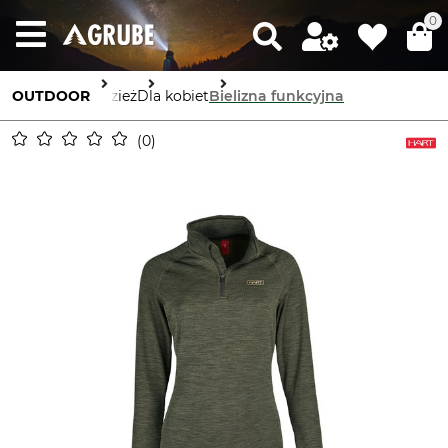
0
OUTDOOR
Odzież
Dla kobiet
Bielizna funkcyjna
0