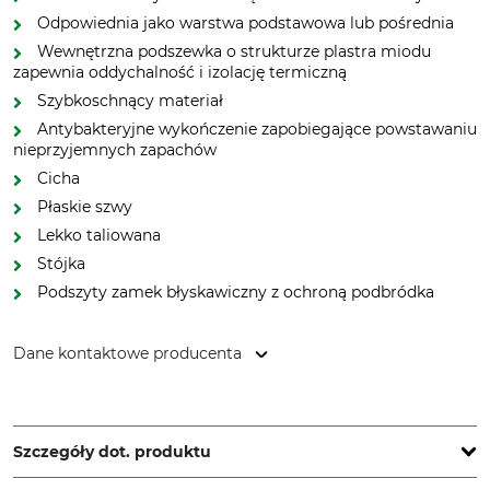
Odpowiednia jako warstwa podstawowa lub pośrednia
Wewnętrzna podszewka o strukturze plastra miodu
zapewnia oddychalność i izolację termiczną
Szybkoschnący materiał
Antybakteryjne wykończenie zapobiegające powstawaniu
nieprzyjemnych zapachów
Cicha
Płaskie szwy
Lekko taliowana
Stójka
Podszyty zamek błyskawiczny z ochroną podbródka
Dane kontaktowe producenta
HART - EVIA GROUP, C/ Barrena 11, 20600 Eibar, Spain,
www.hart-outdoor.com
Szczegóły dot. produktu