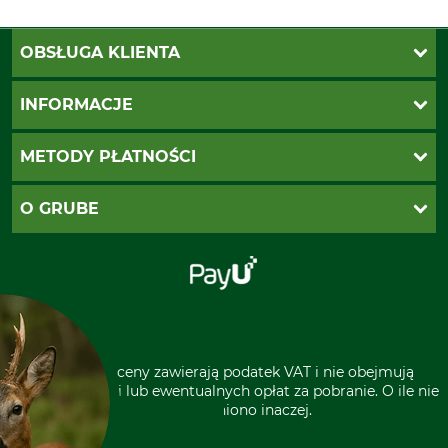
OBSŁUGA KLIENTA
Katalogi Grube
INFORMACJE
Twoje konto
Ustawienia plików cookie
Koszty dostawy
METODY PŁATNOŚCI
Zwroty
Reklamacje
PayU
O GRUBE
Regulamin sklepu
Za pobraniem (z dopłatą)
Klauzula RODO
Polecenie zapłaty SEPA
Sklep stacjonarny
Odstąpienie od zamówienia
Kontakt
Grube w Europie
* Wszystkie ceny zawierają podatek VAT i nie obejmują
kosztów wysyłki lub ewentualnych opłat za pobranie. O ile nie
wyszczególniono inaczej.