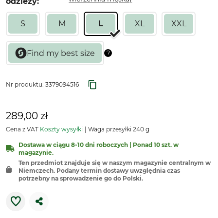
odzieży:
S
M
L
XL
XXL
Nr produktu:
3379094516
289,00 zł
Cena z VAT
Koszty wysyłki
Waga przesyłki 240 g
Dostawa w ciągu 8-10 dni roboczych | Ponad 10 szt. w
magazynie.
Ten przedmiot znajduje się w naszym magazynie centralnym w
Niemczech. Podany termin dostawy uwzględnia czas
potrzebny na sprowadzenie go do Polski.