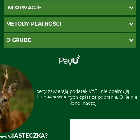
Katalogi Grube
INFORMACJE
Twoje konto
Ustawienia plików cookie
Koszty dostawy
METODY PŁATNOŚCI
Zwroty
Reklamacje
PayU
O GRUBE
Regulamin sklepu
Za pobraniem (z dopłatą)
Klauzula RODO
Polecenie zapłaty SEPA
Sklep stacjonarny
Odstąpienie od zamówienia
Kontakt
Grube w Europie
* Wszystkie ceny zawierają podatek VAT i nie obejmują
kosztów wysyłki lub ewentualnych opłat za pobranie. O ile nie
wyszczególniono inaczej.
A CIASTECZKA?