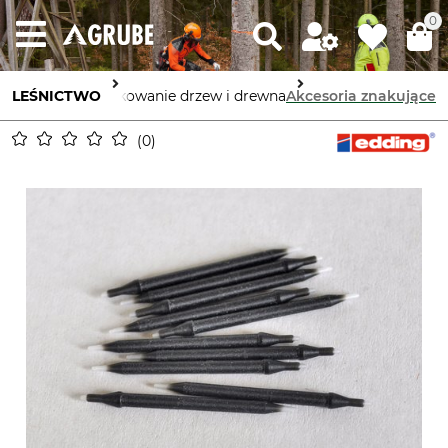
0
 dla leśników
LEŚNICTWO
Znakowanie drzew i drewna
Akcesoria znakujące
0