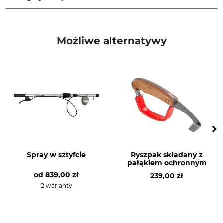
Marka
Typ produktu
Edding
Końcówki zapasowe
Możliwe alternatywy
Nazwa modelu
Produkcja
do modelu Edding 404
Made in Japan
Spray w sztyfcie
Ryszpak składany z
pałąkiem ochronnym
od
839,00 zł
239,00 zł
2 warianty