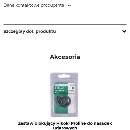
Dane kontaktowe producenta
Metabowerke GmbH & Co., Metabo-Allee 1, 72622 Nürtingen,
Germany, www.metabo.de
Szczegóły dot. produktu
Marka
Typ produktu
Hikoki
Komplet kluczy nasadowych
Akcesoria
Nazwa modelu
Udar 1/2"
Zestaw blokujący Hikoki Proline do nasadek
udarowych