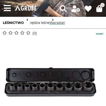
0
LEŚNICTWO
Narzędzia leśne
Warsztat
0