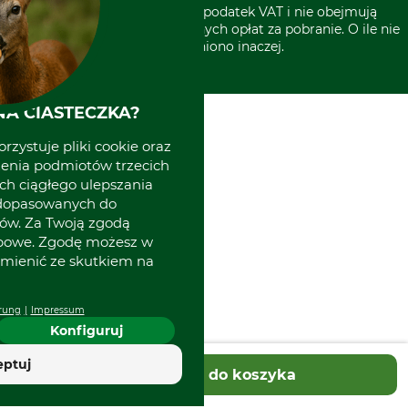
* Wszystkie ceny zawierają podatek VAT i nie obejmują
kosztów wysyłki lub ewentualnych opłat za pobranie. O ile nie
wyszczególniono inaczej.
A CIASTECZKA?
rzystuje pliki cookie oraz
zenia podmiotów trzecich
ich ciągłego ulepszania
 dopasowanych do
ów. Za Twoją zgodą
obowe. Zgodę możesz w
zmienić ze skutkiem na
rung
Impressum
Konfiguruj
eptuj
Dodaj do koszyka