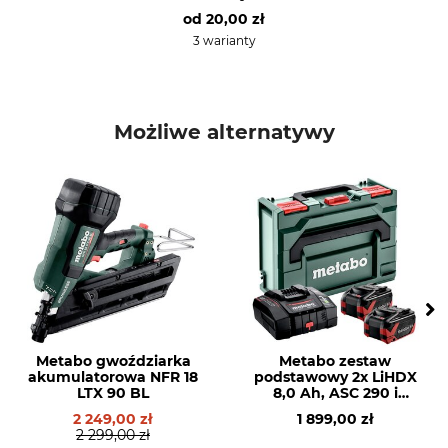
od
20,00 zł
3 warianty
Możliwe alternatywy
Metabo gwoździarka
Metabo zestaw
akumulatorowa NFR 18
podstawowy 2x LiHDX
LTX 90 BL
8,0 Ah, ASC 290 i
Metabox 145
2 249,00 zł
1 899,00 zł
2 299,00 zł