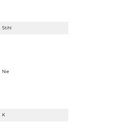
Stihl
Nie
K