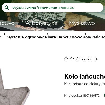
ictwo
Arborystyka
Myślistwo
d
Urządzenia ogrodowe
Pilarki łańcuchowe
Koła łańcu
0
Koło łańcuch
Koła zębate do elektryczn
Nr produktu:
8951846372