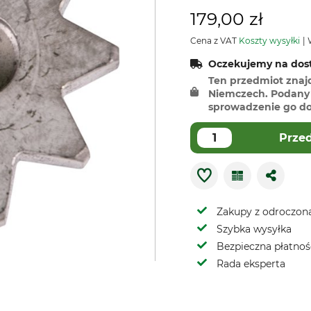
179,00 zł
Cena z VAT
Koszty wysyłki
W
Oczekujemy na dost
Ten przedmiot znaj
Niemczech. Podany 
sprowadzenie go do 
Prze
Zakupy z odroczoną
Szybka wysyłka
Bezpieczna płatnoś
Rada eksperta