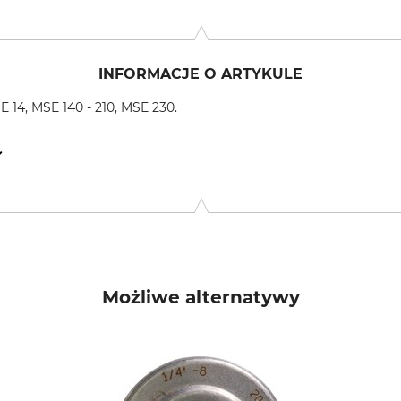
INFORMACJE O ARTYKULE
l E 14, MSE 140 - 210, MSE 230.
 Volkwardingen 14, 29646 Bispingen, Germany, a-r-hoins@t-onli
Możliwe alternatywy