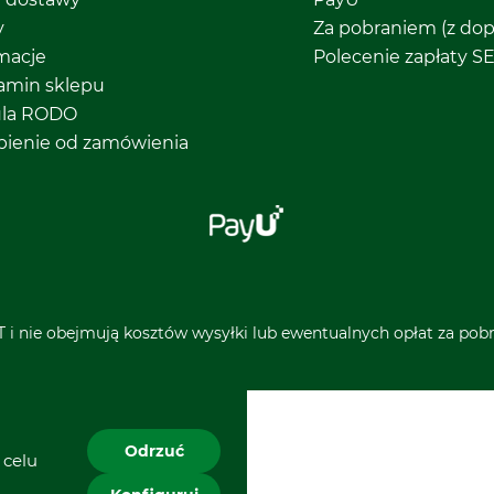
y
Za pobraniem (z dop
macje
Polecenie zapłaty S
amin sklepu
ula RODO
pienie od zamówienia
 i nie obejmują kosztów wysyłki lub ewentualnych opłat za pobra
Odrzuć
 celu