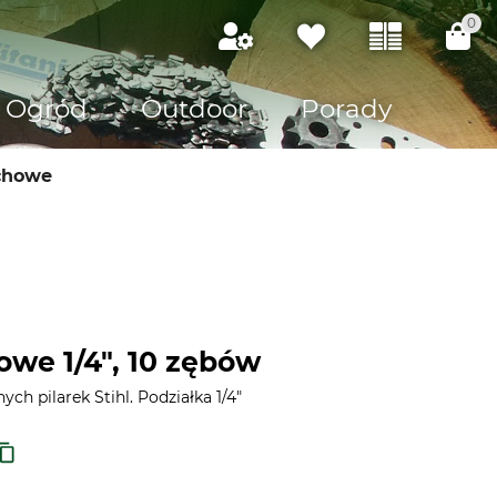
0
Ogród
Outdoor
Porady
chowe
owe 1/4", 10 zębów
ych pilarek Stihl. Podziałka 1/4"