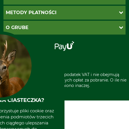
Twoje konto
Ustawienia plików cookie
Koszty dostawy
METODY PŁATNOŚCI
Zwroty
Reklamacje
PayU
O GRUBE
Regulamin sklepu
Za pobraniem (z dopłatą)
Klauzula RODO
Polecenie zapłaty SEPA
Sklep stacjonarny
Odstąpienie od zamówienia
Kontakt
Grube w Europie
* Wszystkie ceny zawierają podatek VAT i nie obejmują
kosztów wysyłki lub ewentualnych opłat za pobranie. O ile nie
wyszczególniono inaczej.
A CIASTECZKA?
rzystuje pliki cookie oraz
zenia podmiotów trzecich
ich ciągłego ulepszania
 dopasowanych do