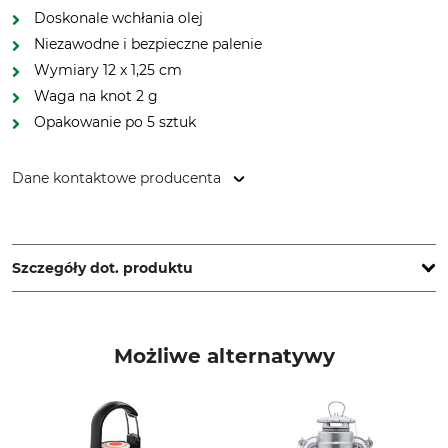
Doskonale wchłania olej
Niezawodne i bezpieczne palenie
Wymiary 12 x 1,25 cm
Waga na knot 2 g
Opakowanie po 5 sztuk
Dane kontaktowe producenta
Petromax GmbH, Sudenburger Wuhne 61, 39116 Magdeburg,
Germany, www.feuerhand.de
Szczegóły dot. produktu
Marka
Typ produktu
Feuerhand
Knot płaski
Możliwe alternatywy
Nazwa modelu
Produkcja
5 sztuk do latarni sztormowej
Made in Türkiye