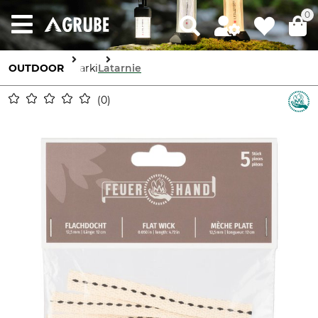
0
OUTDOOR
Latarki
Latarnie
0