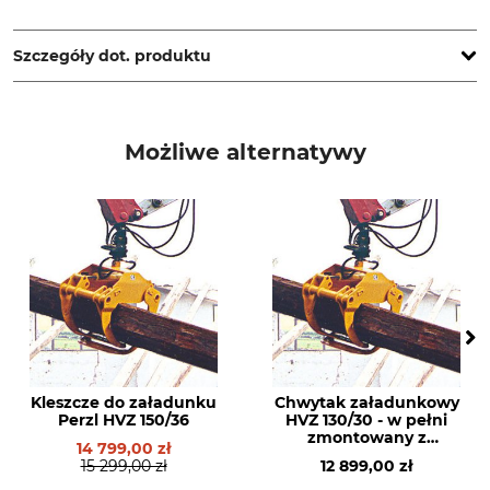
Grube KG, Hützeler Damm 38, 29646 Bispingen, Germany,
www.grube.de
Szczegóły dot. produktu
Typ produktu
Szczypce do drewna
Możliwe alternatywy
Kleszcze do załadunku
Chwytak załadunkowy
Perzl HVZ 150/36
HVZ 130/30 - w pełni
zmontowany z
14 799,00 zł
rotatorem
15 299,00 zł
12 899,00 zł