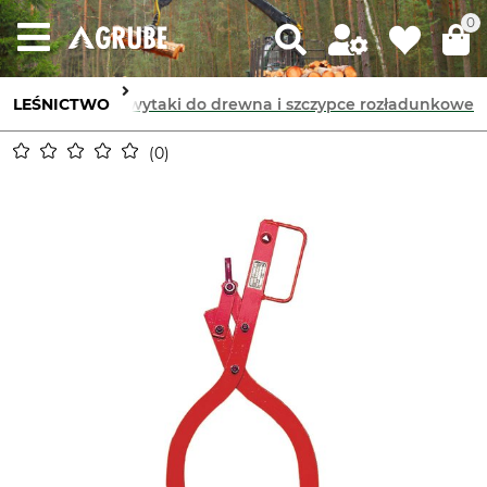
0
 zrywka drewna
LEŚNICTWO
Chwytaki do drewna i szczypce rozładunkowe
0