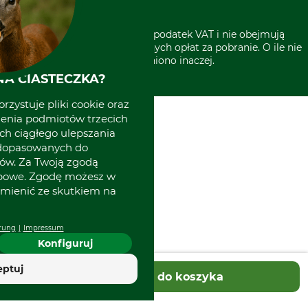
* Wszystkie ceny zawierają podatek VAT i nie obejmują
kosztów wysyłki lub ewentualnych opłat za pobranie. O ile nie
wyszczególniono inaczej.
A CIASTECZKA?
rzystuje pliki cookie oraz
zenia podmiotów trzecich
ich ciągłego ulepszania
 dopasowanych do
ów. Za Twoją zgodą
obowe. Zgodę możesz w
zmienić ze skutkiem na
rung
Impressum
Konfiguruj
eptuj
Dodaj do koszyka