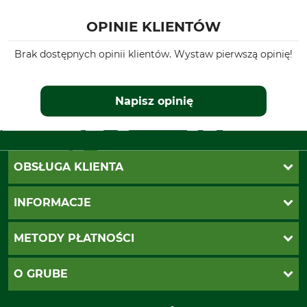
OPINIE KLIENTÓW
Brak dostępnych opinii klientów. Wystaw pierwszą opinię!
Napisz opinię
OBSŁUGA KLIENTA
Katalogi Grube
INFORMACJE
Twoje konto
Ustawienia plików cookie
Koszty dostawy
METODY PŁATNOŚCI
Zwroty
Reklamacje
PayU
O GRUBE
Regulamin sklepu
Za pobraniem (z dopłatą)
Klauzula RODO
Polecenie zapłaty SEPA
Sklep stacjonarny