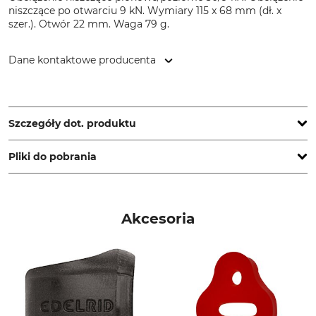
niszczące po otwarciu 9 kN. Wymiary 115 x 68 mm (dł. x
szer.). Otwór 22 mm. Waga 79 g.
Dane kontaktowe producenta
Grube KG, Hützeler Damm 38, 29646 Bispingen, Germany,
www.grube.de
Szczegóły dot. produktu
Pliki do pobrania
Norma
Obciążenie niszczące
pionowe
EN 362
30 kN
EN 12275
Instrukcja obsługi | Manual_LACD-AX6211JL_intl_16072026.pdf
Akcesoria
Obciążenie niszczące
Obciążenie niszczące po
poziome
otwarciu
9 kN
9 kN
Keylock
Zamknięcie
Tak
Screwgate