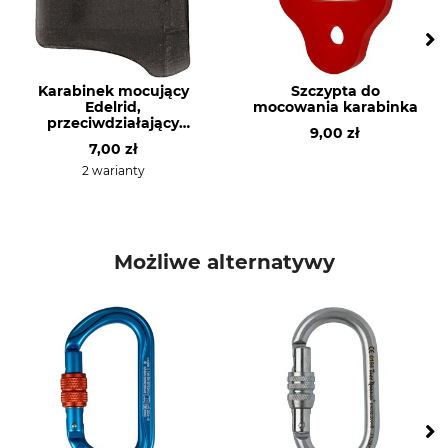
Wersja wykonania
Materiał
Kształt D
Aluminium
Marka
Typ produktu
Tree Runner
Karabińczyki
Karabinek mocujący
Szczypta do
Edelrid,
mocowania karabinka
przeciwdziałający
Nazwa modelu
Waga
9,00 zł
skręcaniu
7,00 zł
MD Screw
79 g
2 warianty
Zamknięcie
Długość
Screwgate
115 mm
Szerokość
Otwór
Możliwe alternatywy
68 mm
22 mm