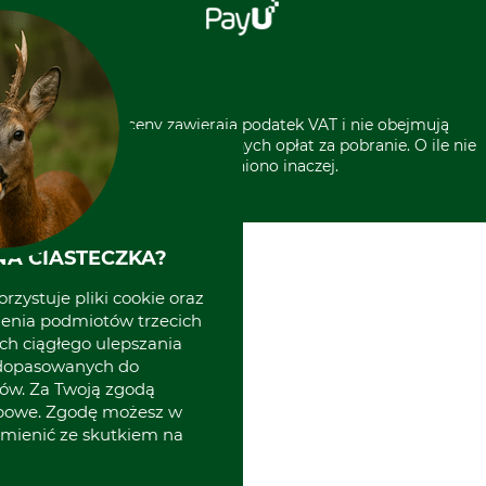
Odstąpienie od zamówienia
Kontakt
Grube w Europie
* Wszystkie ceny zawierają podatek VAT i nie obejmują
kosztów wysyłki lub ewentualnych opłat za pobranie. O ile nie
wyszczególniono inaczej.
A CIASTECZKA?
rzystuje pliki cookie oraz
zenia podmiotów trzecich
ich ciągłego ulepszania
 dopasowanych do
ów. Za Twoją zgodą
obowe. Zgodę możesz w
zmienić ze skutkiem na