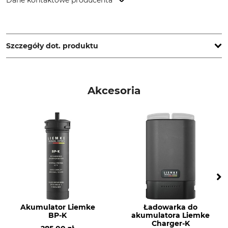
Dane kontaktowe producenta
Blaser Group GmbH, Ziegelstadel 1, 88316 Isny, Germany,
www.liemke.com
Szczegóły dot. produktu
Bateria w zestawie
Wyświetlacz
Tak
OLED
Akcesoria
Klasa ochrony IP
Główny obszar
zastosowania
IP67
Pole
Średnica obiektywu
Częstotliwość obrazu
50 mm
50 Hz
Materiał detektora
Rozdzielczość czujnika
VOx
640 x 512 piksel
Akumulator Liemke
Ładowarka do
Rozstaw pikseli
Kalibracja
BP-K
akumulatora Liemke
12 µm
Samochód
Charger-K