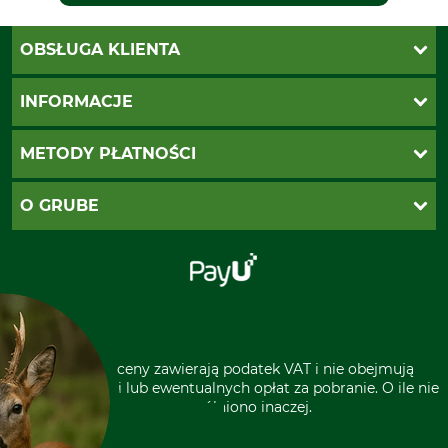
OBSŁUGA KLIENTA
Katalogi Grube
INFORMACJE
Twoje konto
Ustawienia plików cookie
Koszty dostawy
METODY PŁATNOŚCI
Zwroty
Reklamacje
PayU
O GRUBE
Regulamin sklepu
Za pobraniem (z dopłatą)
Klauzula RODO
Polecenie zapłaty SEPA
Sklep stacjonarny
Odstąpienie od zamówienia
Kontakt
Grube w Europie
* Wszystkie ceny zawierają podatek VAT i nie obejmują
kosztów wysyłki lub ewentualnych opłat za pobranie. O ile nie
wyszczególniono inaczej.