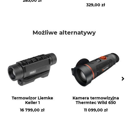
285,00 zł
Manualny
329,00 zł
Maks. zoom optyczny (x
Pole widzenia na 100 m
razy)
15,4 metr
14
Możliwe alternatywy
Czas pracy akumulatora
Pamięć wewnętrzna
9 h
Tak
WiFi live
Maks. zasięg
Tak
2500 metr
Powiększenie optyczne (x
Rozdzielczość wyświetlacza
razy)
1024 x 768 piksel
2,7
Mocowanie
Ładowalny
Termowizor Liemke
Kamera termowizyjna
Zdjęcie
Tak
Keiler 1
Thermtec Wild 650
Wideo
16 799,00 zł
11 099,00 zł
Dalmierz
Soczewka obiektywu
Nie
F50/1.1