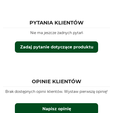
Marka
Typ produktu
Liemke
Kamera termowizyjna
PYTANIA KLIENTÓW
Nazwa modelu
Typ baterii
Keiler-2
Akumulator
Nie ma jeszcze żadnych pytań
Dla osób noszących okulary
NETD, mK
Tak
≤50 mK
Zadaj pytanie dotyczące produktu
Produkcja
Długość
Made in Germany
16,3 cm
Szerokość
Liczba baterii
7,5 cm
1
OPINIE KLIENTÓW
Wysokość
Waga
5,6 cm
510 g
Brak dostępnych opinii klientów. Wystaw pierwszą opinię!
Napisz opinię