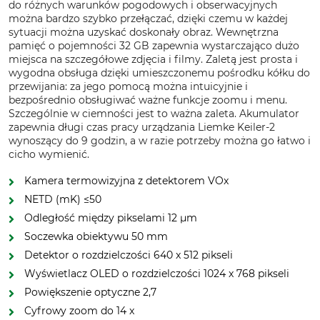
do różnych warunków pogodowych i obserwacyjnych
można bardzo szybko przełączać, dzięki czemu w każdej
sytuacji można uzyskać doskonały obraz. Wewnętrzna
pamięć o pojemności 32 GB zapewnia wystarczająco dużo
miejsca na szczegółowe zdjęcia i filmy. Zaletą jest prosta i
wygodna obsługa dzięki umieszczonemu pośrodku kółku do
przewijania: za jego pomocą można intuicyjnie i
bezpośrednio obsługiwać ważne funkcje zoomu i menu.
Szczególnie w ciemności jest to ważna zaleta. Akumulator
zapewnia długi czas pracy urządzania Liemke Keiler-2
wynoszący do 9 godzin, a w razie potrzeby można go łatwo i
cicho wymienić.
Kamera termowizyjna z detektorem VOx
NETD (mK) ≤50
Odległość między pikselami 12 µm
Soczewka obiektywu 50 mm
Detektor o rozdzielczości 640 x 512 pikseli
Wyświetlacz OLED o rozdzielczości 1024 x 768 pikseli
Powiększenie optyczne 2,7
Cyfrowy zoom do 14 x