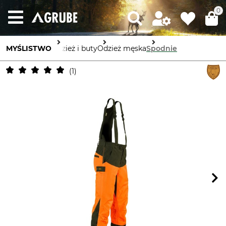
0
MYŚLISTWO
Odzież i buty
Odzież męska
Spodnie
1