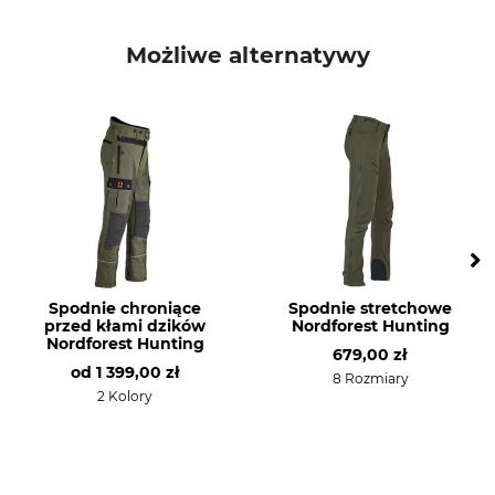
Marka
Typ produktu
Hubertus
Spodnie myśliwskie
Możliwe alternatywy
Materiał wierzchni
Podszewka
65% Poliester
100% Poliester
35% Nylon
Pogłowie
Pranie
100% Poliester
Pranie kolorowe 30°
Wybielanie
Suszenie
Nie wybielać
Nie suszyć w suszarce
bębnowej
Spodnie chroniące
Spodnie stretchowe
przed kłami dzików
Nordforest Hunting
Prasowanie
Profesjonalna pielęgnacja
Nordforest Hunting
679,00 zł
tkanin
Prasować w temp. maks.
od
1 399,00 zł
110°C
Nie czyścić na sucho
8 Rozmiary
2 Kolory
Przeznaczenie
Oddychalność
Polowanie z nagonką
Środek
Polowanie pędzone