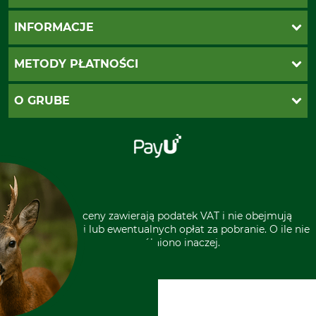
Katalogi Grube
INFORMACJE
Twoje konto
Ustawienia plików cookie
Koszty dostawy
METODY PŁATNOŚCI
Zwroty
Reklamacje
PayU
O GRUBE
Regulamin sklepu
Za pobraniem (z dopłatą)
Klauzula RODO
Polecenie zapłaty SEPA
Sklep stacjonarny
Odstąpienie od zamówienia
Kontakt
Grube w Europie
* Wszystkie ceny zawierają podatek VAT i nie obejmują
kosztów wysyłki lub ewentualnych opłat za pobranie. O ile nie
wyszczególniono inaczej.