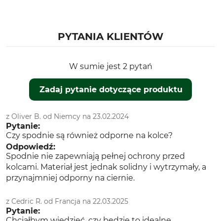
Opiekun psa
Właściwości
Dla
Membrana
Męski
PYTANIA KLIENTÓW
Regulowane nogawki
Komfortowy ściągacz
W sumie jest 2 pytań
Pora roku
Dopasowanie
Całoroczny
Regular
Zadaj pytanie dotyczące produktu
Wodoszczelność
Wiatroszczelność
z Oliver B. od Niemcy na 23.02.2024
Wodoszczelna
Wiatroszczelna
Pytanie:
Czy spodnie są również odporne na kolce?
Kolor
Rozmiar odzieży
Odpowiedź:
Oliwkowo-pomarańczowy
102
Spodnie nie zapewniają pełnej ochrony przed
kolcami. Materiał jest jednak solidny i wytrzymały, a
przynajmniej odporny na ciernie.
z Cedric R. od Francja na 22.03.2025
Pytanie:
Chciałbym wiedzieć, czy będzie to idealne