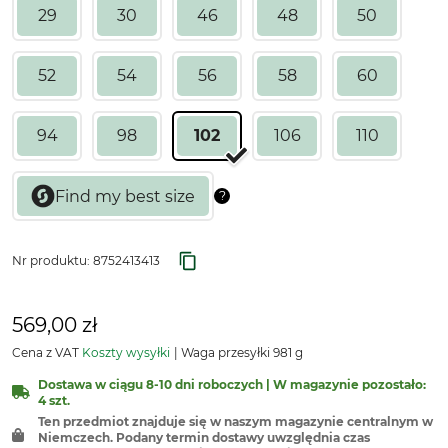
29
30
46
48
50
52
54
56
58
60
94
98
102
106
110
Nr produktu:
8752413413
569,00 zł
Cena z VAT
Koszty wysyłki
Waga przesyłki 981 g
Dostawa w ciągu 8-10 dni roboczych | W magazynie pozostało:
4 szt.
Ten przedmiot znajduje się w naszym magazynie centralnym w
Niemczech. Podany termin dostawy uwzględnia czas