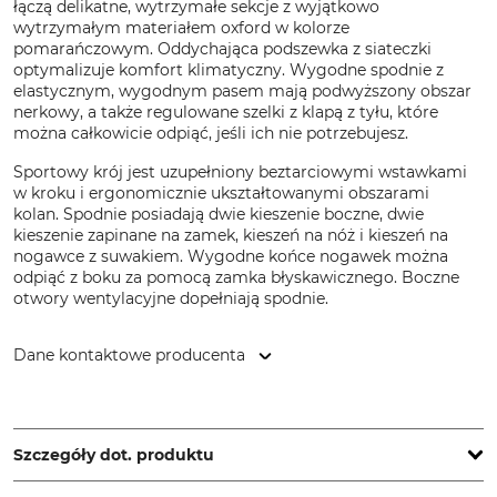
łączą delikatne, wytrzymałe sekcje z wyjątkowo
wytrzymałym materiałem oxford w kolorze
pomarańczowym. Oddychająca podszewka z siateczki
optymalizuje komfort klimatyczny. Wygodne spodnie z
elastycznym, wygodnym pasem mają podwyższony obszar
nerkowy, a także regulowane szelki z klapą z tyłu, które
można całkowicie odpiąć, jeśli ich nie potrzebujesz.
Sportowy krój jest uzupełniony beztarciowymi wstawkami
w kroku i ergonomicznie ukształtowanymi obszarami
kolan. Spodnie posiadają dwie kieszenie boczne, dwie
kieszenie zapinane na zamek, kieszeń na nóż i kieszeń na
nogawce z suwakiem. Wygodne końce nogawek można
odpiąć z boku za pomocą zamka błyskawicznego. Boczne
otwory wentylacyjne dopełniają spodnie.
Dane kontaktowe producenta
Overhues & Schüssler GmbH & Co., Rudolf-Diesel-Str. 34-36,
28876 Oyten, Germany, www.overhues-schuessler.de
Szczegóły dot. produktu