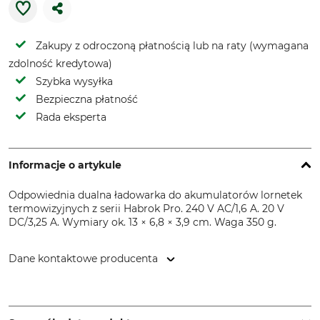
Zakupy z odroczoną płatnością lub na raty (wymagana
zdolność kredytowa)
Szybka wysyłka
Bezpieczna płatność
Rada eksperta
Informacje o artykule
Odpowiednia dualna ładowarka do akumulatorów lornetek
termowizyjnych z serii Habrok Pro. 240 V AC/1,6 A. 20 V
DC/3,25 A. Wymiary ok. 13 × 6,8 × 3,9 cm. Waga 350 g.
Dane kontaktowe producenta
Huntivity Group GmbH, Lingener Str. 32, 49584 Fürstenau,
Germany, www.huntivity-group.com