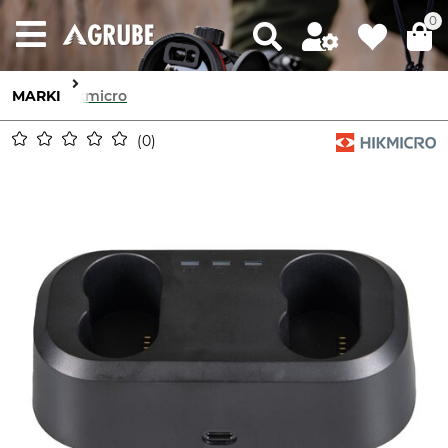
0
MARKI
Hikmicro
0