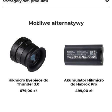
Szczegóły dot. produktu
Marka
Typ produktu
Hikmicro
Ładowarka
Możliwe alternatywy
Nazwa modelu
Nr artykułu producenta
do Habrok Pro
HM-20322ZC
Waga
350 g
Hikmicro Eyepiece do
Akumulator Hikmicro
Thunder 3.0
do Habrok Pro
679,00 zł
499,00 zł