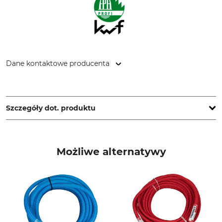
Dane kontaktowe producenta
Grube KG, Hützeler Damm 38, 29646 Bispingen, Germany,
www.grube.de
Szczegóły dot. produktu
Marka
Typ produktu
Tri Saw
Hak pazurowy
Możliwe alternatywy
Produkcja
Made in Germany