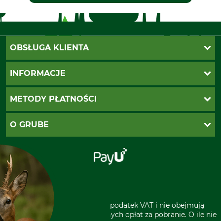
OBSŁUGA KLIENTA
Katalogi Grube
INFORMACJE
Twoje konto
Ustawienia plików cookie
Koszty dostawy
METODY PŁATNOŚCI
Zwroty
Reklamacje
PayU
O GRUBE
Regulamin sklepu
Za pobraniem (z dopłatą)
Klauzula RODO
Polecenie zapłaty SEPA
Sklep stacjonarny
Odstąpienie od zamówienia
Kontakt
Grube w Europie
* Wszystkie ceny zawierają podatek VAT i nie obejmują
kosztów wysyłki lub ewentualnych opłat za pobranie. O ile nie