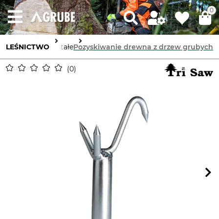
0
LEŚNICTWO
Pozostałe
Pozyskiwanie drewna z drzew grubych
0