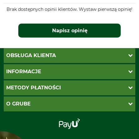
Brak dostępnych opinii klientów. Wystaw pierwszą opinię!
Napisz opinię
OBSŁUGA KLIENTA
Katalogi Grube
INFORMACJE
Twoje konto
Ustawienia plików cookie
Koszty dostawy
METODY PŁATNOŚCI
Zwroty
Reklamacje
PayU
O GRUBE
Regulamin sklepu
Za pobraniem (z dopłatą)
Klauzula RODO
Polecenie zapłaty SEPA
Sklep stacjonarny
Odstąpienie od zamówienia
Kontakt
Grube w Europie