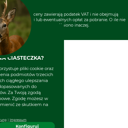
* Wszystkie ceny zawierają podatek VAT i nie obejmują
kosztów wysyłki lub ewentualnych opłat za pobranie. O ile nie
wyszczególniono inaczej.
A CIASTECZKA?
rzystuje pliki cookie oraz
zenia podmiotów trzecich
ich ciągłego ulepszania
 dopasowanych do
ów. Za Twoją zgodą
obowe. Zgodę możesz w
zmienić ze skutkiem na
rung
Impressum
Konfiguruj