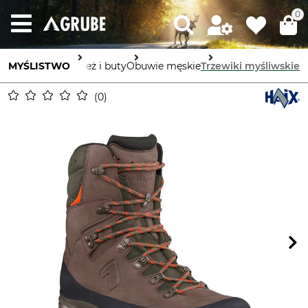
0
MYŚLISTWO
Odzież i buty
Obuwie męskie
Trzewiki myśliwskie
0