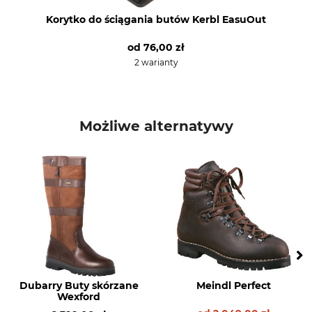
Jesień
Korytko do ściągania butów Kerbl EasuOut
Lato
od
76,00 zł
Rozmiar buta (EU)
Produkcja
2 warianty
44
Made in Europe
45
Kolor
Rozmiar buta
Możliwe alternatywy
Brązowo-oliwkowy
10
Dubarry Buty skórzane
Meindl Perfect
Wexford