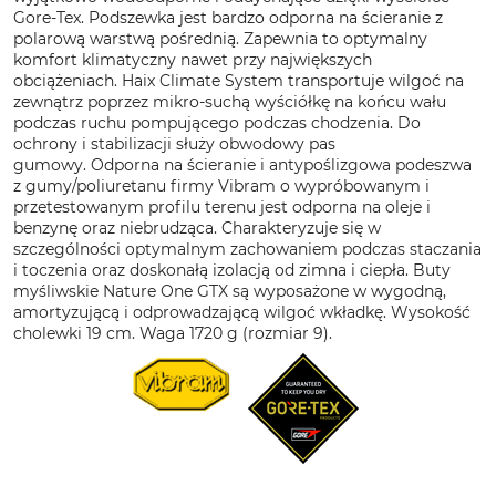
Gore-Tex. Podszewka jest bardzo odporna na ścieranie z
polarową warstwą pośrednią. Zapewnia to optymalny
komfort klimatyczny nawet przy największych
obciążeniach. Haix Climate System transportuje wilgoć na
zewnątrz poprzez mikro-suchą wyściółkę na końcu wału
podczas ruchu pompującego podczas chodzenia. Do
ochrony i stabilizacji służy obwodowy pas
gumowy. Odporna na ścieranie i antypoślizgowa podeszwa
z gumy/poliuretanu firmy Vibram o wypróbowanym i
przetestowanym profilu terenu jest odporna na oleje i
benzynę oraz niebrudząca. Charakteryzuje się w
szczególności optymalnym zachowaniem podczas staczania
i toczenia oraz doskonałą izolacją od zimna i ciepła. Buty
myśliwskie Nature One GTX są wyposażone w wygodną, ​​
amortyzującą i odprowadzającą wilgoć wkładkę. Wysokość
cholewki 19 cm. Waga 1720 g (rozmiar 9).