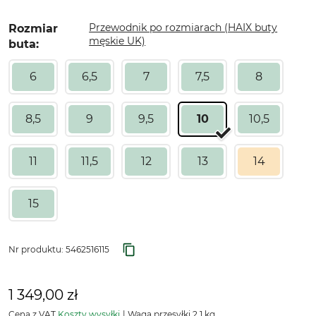
Przewodnik po rozmiarach (HAIX buty
Rozmiar
męskie UK)
buta:
6
6,5
7
7,5
8
8,5
9
9,5
10
10,5
11
11,5
12
13
14
15
Nr produktu:
5462516115
1 349,00 zł
Cena z VAT
Koszty wysyłki
Waga przesyłki 2,1 kg