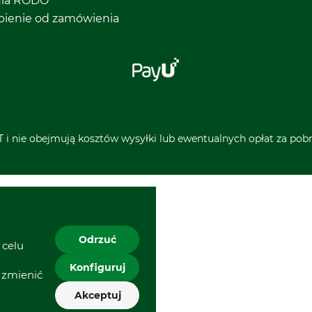
ula RODO
pienie od zamówienia
 i nie obejmują kosztów wysyłki lub ewentualnych opłat za pobra
Odrzuć
 celu
Konfiguruj
 zmienić
Akceptuj