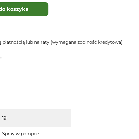
do koszyka
 płatnością lub na raty (wymagana zdolność kredytowa)
ć
19
Spray w pompce