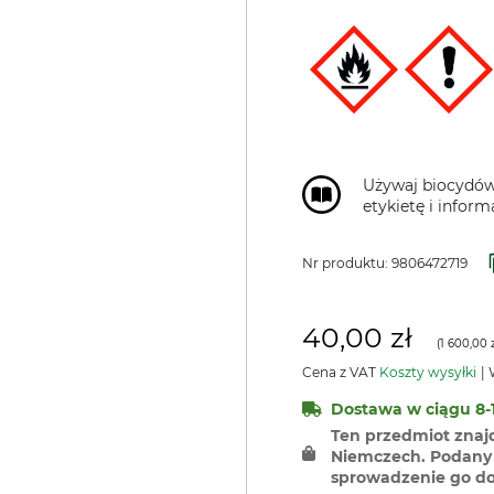
Używaj biocydów
etykietę i inform
Nr produktu:
9806472719
40,00 zł
(
1 600,00 
Cena z VAT
Koszty wysyłki
W
Dostawa w ciągu 8-1
Ten przedmiot znaj
Niemczech. Podany 
sprowadzenie go do 