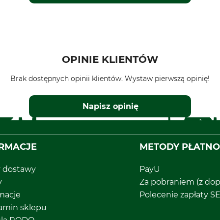
OPINIE KLIENTÓW
Brak dostępnych opinii klientów. Wystaw pierwszą opinię!
Napisz opinię
RMACJE
METODY PŁATNO
y dostawy
PayU
y
Za pobraniem (z dop
macje
Polecenie zapłaty S
amin sklepu