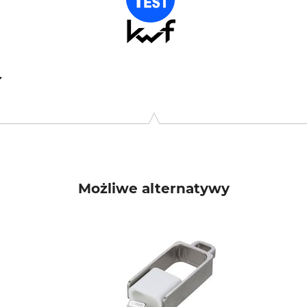
7, 86899 Landsberg, Germany, www.hagopur.de
Możliwe alternatywy