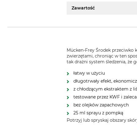
Zawartość
Mücken-Frey Środek przeciwko k
zwierzętami, chroniąc w ten sp
tak drażni system śledzenia, że ​
łatwy w użyciu
długotrwały efekt, ekonomicz
z chłodzącym ekstraktem z liś
testowane przez KWF i zalec
bez olejków zapachowych
25 ml sprayu z pompką
Potrzyj lub spryskaj obszary skó