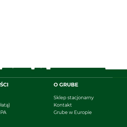
ŚCI
O GRUBE
Sklep stacjonarny
łatą)
Kontakt
EPA
Grube w Europie