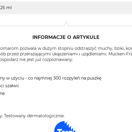
25 ml
INFORMACJE O ARTYKULE
omarom pozwala w dużym stopniu odstraszyć muchy, bziki, kom
osób przed przerażającymi ukąszeniami i użądleniami. Mücken-
​gospodarz nie jest już rozpoznawany.
ny w użyciu - co najmniej 300 rozpyleń na puszkę
ci szałwii
ane
ry. Testowany dermatologicznie.