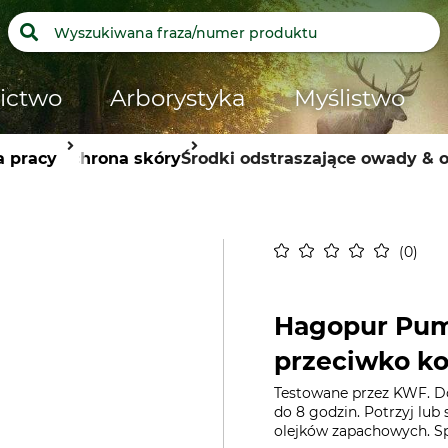
ictwo
Arborystyka
Myślistwo
a pracy
Ochrona skóry
Środki odstraszające owady & 
0
Hagopur Pum
przeciwko 
Testowane przez KWF. D
do 8 godzin. Potrzyj lub
olejków zapachowych. S