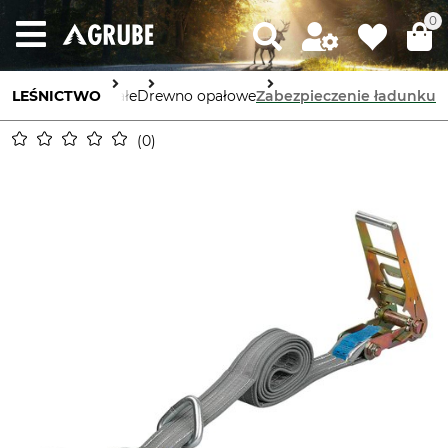
0
LEŚNICTWO
Pozostałe
Drewno opałowe
Zabezpieczenie ładunku
0