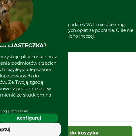
Grube w Europie
* Wszystkie ceny zawierają podatek VAT i nie obejmują
kosztów wysyłki lub ewentualnych opłat za pobranie. O ile nie
wyszczególniono inaczej.
A CIASTECZKA?
rzystuje pliki cookie oraz
zenia podmiotów trzecich
ich ciągłego ulepszania
 dopasowanych do
ów. Za Twoją zgodą
obowe. Zgodę możesz w
zmienić ze skutkiem na
rung
Impressum
Konfiguruj
eptuj
Dodaj do koszyka