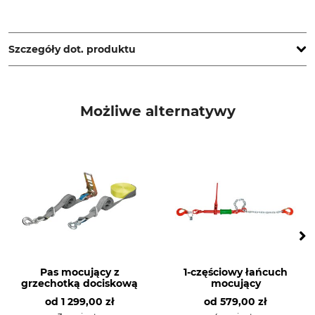
Hebela GmbH, Broichstr. 44, 51109 Köln, Germany,
www.hebela.de
Szczegóły dot. produktu
Typ produktu
Siła pociągowa
bezpośrednia
Grzechotka do ciągnięcia
Możliwe alternatywy
2,5 t
Siła pociągowa po
Produkcja
przełożeniu
Made in Latvia
5 t
Długość
Szerokość
3 metr
7,5 cm
Waga
7 kg
Pas mocujący z
1-częściowy łańcuch
grzechotką dociskową
mocujący
od
1 299,00 zł
od
579,00 zł