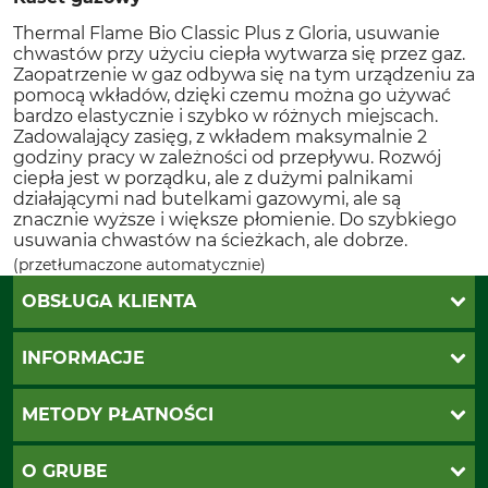
Thermal Flame Bio Classic Plus z Gloria, usuwanie
chwastów przy użyciu ciepła wytwarza się przez gaz.
Zaopatrzenie w gaz odbywa się na tym urządzeniu za
pomocą wkładów, dzięki czemu można go używać
bardzo elastycznie i szybko w różnych miejscach.
Zadowalający zasięg, z wkładem maksymalnie 2
godziny pracy w zależności od przepływu. Rozwój
ciepła jest w porządku, ale z dużymi palnikami
działającymi nad butelkami gazowymi, ale są
znacznie wyższe i większe płomienie. Do szybkiego
usuwania chwastów na ścieżkach, ale dobrze.
(przetłumaczone automatycznie)
OBSŁUGA KLIENTA
Katalogi Grube
INFORMACJE
Twoje konto
Ustawienia plików cookie
Koszty dostawy
METODY PŁATNOŚCI
Zwroty
Reklamacje
PayU
O GRUBE
Regulamin sklepu