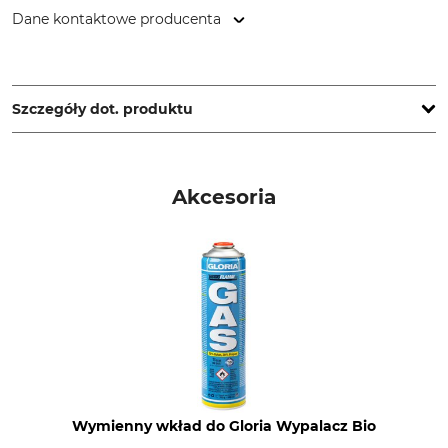
Dane kontaktowe producenta
GLORIA Haus- und Gartengeräte GmbH, Därmannsbusch 7,
58456 Witten, Germany, www.gloriagarten.de
Szczegóły dot. produktu
Marka
Typ produktu
Gloria
Palnik
Akcesoria
Wymienny wkład do Gloria Wypalacz Bio