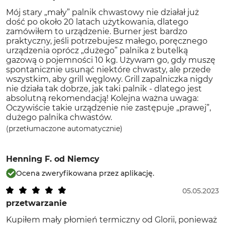
Mój stary „mały” palnik chwastowy nie działał już
dość po około 20 latach użytkowania, dlatego
zamówiłem to urządzenie. Burner jest bardzo
praktyczny, jeśli potrzebujesz małego, poręcznego
urządzenia oprócz „dużego” palnika z butelką
gazową o pojemności 10 kg. Używam go, gdy muszę
spontanicznie usunąć niektóre chwasty, ale przede
wszystkim, aby grill węglowy. Grill zapalniczka nigdy
nie działa tak dobrze, jak taki palnik - dlatego jest
absolutną rekomendacją! Kolejna ważna uwaga:
Oczywiście takie urządzenie nie zastępuje „prawej”,
dużego palnika chwastów.
(przetłumaczone automatycznie)
Henning F.
od Niemcy
Ocena zweryfikowana przez aplikację.
05.05.2023
przetwarzanie
Kupiłem mały płomień termiczny od Glorii, ponieważ