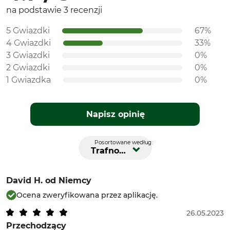
na podstawie 3 recenzji
5 Gwiazdki
67%
4 Gwiazdki
33%
3 Gwiazdki
0%
2 Gwiazdki
0%
1 Gwiazdka
0%
Napisz opinię
Posortowane według:
Trafność
David H.
od Niemcy
Ocena zweryfikowana przez aplikację.
26.05.2023
Przechodzący