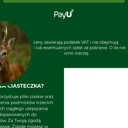
Za pobraniem (z dopłatą)
Klauzula RODO
Polecenie zapłaty SEPA
Sklep stacjonarny
Odstąpienie od zamówienia
Kontakt
Grube w Europie
* Wszystkie ceny zawierają podatek VAT i nie obejmują
kosztów wysyłki lub ewentualnych opłat za pobranie. O ile nie
wyszczególniono inaczej.
A CIASTECZKA?
rzystuje pliki cookie oraz
zenia podmiotów trzecich
ich ciągłego ulepszania
 dopasowanych do
ów. Za Twoją zgodą
obowe. Zgodę możesz w