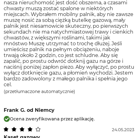
nasza nieruchomość jest dość obszerna, a czasami
chwasty muszą zostać spalone w niektórych
miejscach. Wybrałem mobilny palnik, aby nie zawsze
muszę nosić za sobą ciężką butelkę gazową, mały
palnik jest niesamowicie skuteczny, po pierwszych
sekundach nie ma natychmiastowej trawy i cienkich
chwastów, z większymi roślinami, takimi jak
mnóstwo Muszę utrzymać to trochę dłużej. Jeśli
umieścisz palnik na pełnym obciążeniu, naboje
trwają około 2 godzin, co jest schludne. Aby się
zapalić, po prostu odwróć dotknij gazu na górze i
naciśnij poniżej zapłon piezo. Aby wyłączyć, po prostu
wyłącz dotknięcie gazu, a płomień wychodzi. Jestem
bardzo zadowolony z małego palnika i spełnia jego
cel.
(przetłumaczone automatycznie)
Frank G.
od Niemcy
Ocena zweryfikowana przez aplikację.
24.05.2023
Kaset gazowy