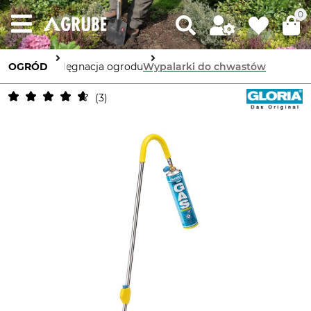
0
OGRÓD
Pielęgnacja ogrodu
Wypalarki do chwastów
3