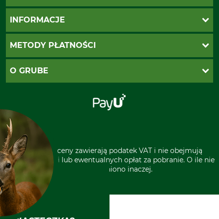
Katalogi Grube
INFORMACJE
Twoje konto
Ustawienia plików cookie
Koszty dostawy
METODY PŁATNOŚCI
Zwroty
Reklamacje
PayU
O GRUBE
Regulamin sklepu
Za pobraniem (z dopłatą)
Klauzula RODO
Polecenie zapłaty SEPA
Sklep stacjonarny
Odstąpienie od zamówienia
Kontakt
Grube w Europie
* Wszystkie ceny zawierają podatek VAT i nie obejmują
kosztów wysyłki lub ewentualnych opłat za pobranie. O ile nie
wyszczególniono inaczej.