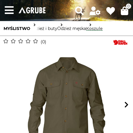
0
MYŚLISTWO
Odzież i buty
Odzież męska
Koszule
0