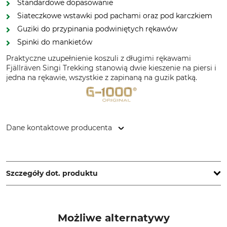
Standardowe dopasowanie
Siateczkowe wstawki pod pachami oraz pod karczkiem
Guziki do przypinania podwiniętych rękawów
Spinki do mankietów
Praktyczne uzupełnienie koszuli z długimi rękawami
Fjällräven Singi Trekking stanowią dwie kieszenie na piersi i
jedna na rękawie, wszystkie z zapinaną na guzik patką.
Dane kontaktowe producenta
Fenix Outdoor E-Com AB, Brogatan 141, 894 35 Själevad,
Sweden, www.fjallraven.com
Szczegóły dot. produktu
Marka
Typ produktu
Fjällräven
Koszula z długimi rękawami
Możliwe alternatywy