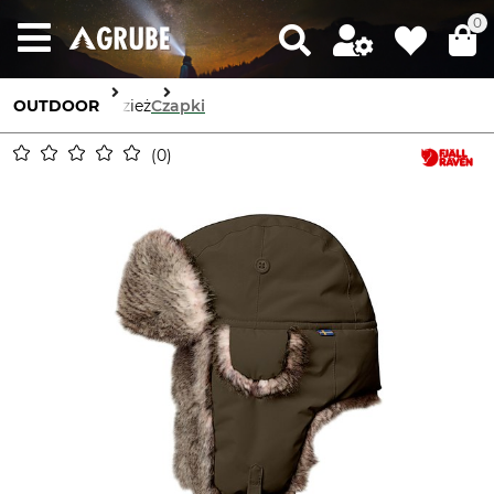
0
OUTDOOR
Odzież
Czapki
0