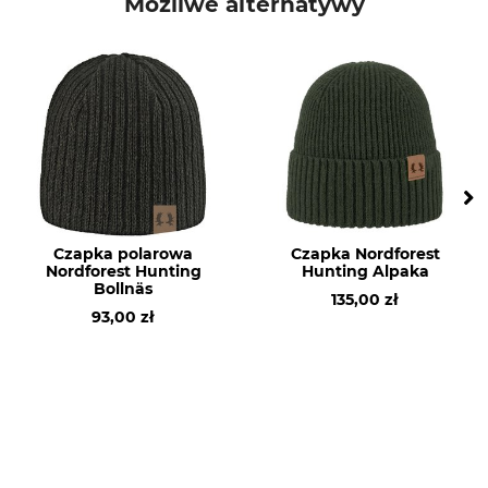
Możliwe alternatywy
Kolor
Rozmiar kapelusza
M
dark olive
Czapka polarowa
Czapka Nordforest
Nordforest Hunting
Hunting Alpaka
Bollnäs
135,00 zł
93,00 zł