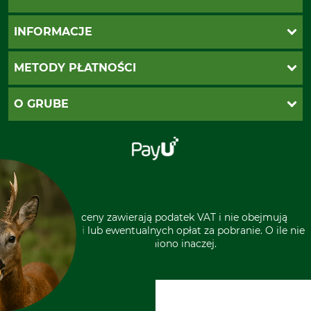
Katalogi Grube
INFORMACJE
Twoje konto
Ustawienia plików cookie
Koszty dostawy
METODY PŁATNOŚCI
Zwroty
Reklamacje
PayU
O GRUBE
Regulamin sklepu
Za pobraniem (z dopłatą)
Klauzula RODO
Polecenie zapłaty SEPA
Sklep stacjonarny
Odstąpienie od zamówienia
Kontakt
Grube w Europie
* Wszystkie ceny zawierają podatek VAT i nie obejmują
kosztów wysyłki lub ewentualnych opłat za pobranie. O ile nie
wyszczególniono inaczej.