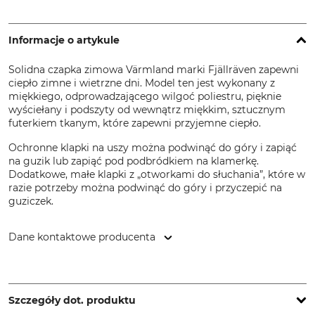
Informacje o artykule
Solidna czapka zimowa Värmland marki Fjällräven zapewni
ciepło zimne i wietrzne dni. Model ten jest wykonany z
miękkiego, odprowadzającego wilgoć poliestru, pięknie
wyściełany i podszyty od wewnątrz miękkim, sztucznym
futerkiem tkanym, które zapewni przyjemne ciepło.
Ochronne klapki na uszy można podwinąć do góry i zapiąć
na guzik lub zapiąć pod podbródkiem na klamerkę.
Dodatkowe, małe klapki z „otworkami do słuchania”, które w
razie potrzeby można podwinąć do góry i przyczepić na
guziczek.
Dane kontaktowe producenta
Fenix Outdoor E-Com AB, Brogatan 141, 894 35 Själevad,
Sweden, www.fjallraven.com
Szczegóły dot. produktu