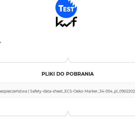
eg 16, 32469 Petershagen, Germany, www.ecs-spray.de
PLIKI DO POBRANIA
ezpieczeństwa | Safety-data-sheet_ECS-Oeko-Marker_34-054_pl_0902202