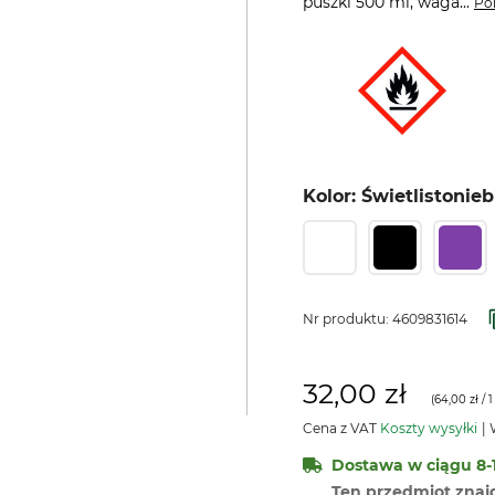
puszki 500 ml, waga...
Po
Kolor: Świetlistonieb
Nr produktu:
4609831614
32,00 zł
(
64,00 zł
/ 1 
Cena z VAT
Koszty wysyłki
W
Dostawa w ciągu 8-1
Ten przedmiot znaj