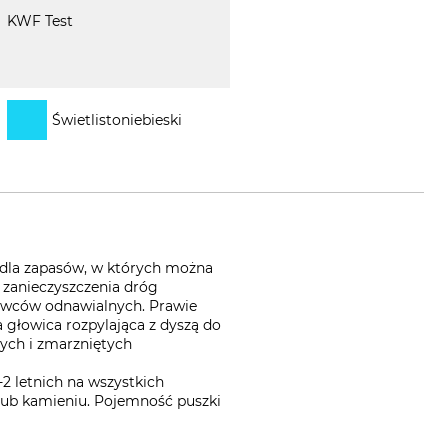
KWF Test
Świetlistoniebieski
 dla zapasów, w których można
u zanieczyszczenia dróg
owców odnawialnych. Prawie
 głowica rozpylająca z dyszą do
nych i zmarzniętych
2 letnich na wszystkich
 lub kamieniu. Pojemność puszki