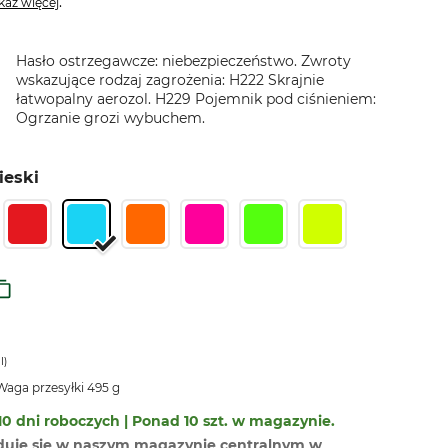
.
każ więcej
Hasło ostrzegawcze: niebezpieczeństwo. Zwroty
wskazujące rodzaj zagrożenia: H222 Skrajnie
łatwopalny aerozol. H229 Pojemnik pod ciśnieniem:
Ogrzanie grozi wybuchem.
ieski
l)
aga przesyłki 495 g
0 dni roboczych | Ponad 10 szt. w magazynie.
duje się w naszym magazynie centralnym w