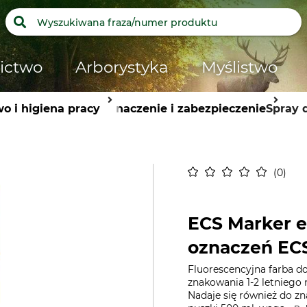
ictwo
Arborystyka
Myślistwo
o i higiena pracy
Oznaczenie i zabezpieczenie
Spray 
0
ECS Marker e
oznaczeń ECS
Fluorescencyjna farba d
znakowania 1-2 letniego
Nadaje się również do z