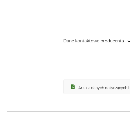
Dane kontaktowe producenta
econ-systems GmbH, Alter Postw
Arkusz danych dotyczących b