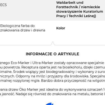
Waldarbeit und
ECS
Forsttechnik / niemieckie
stowarzyszenie Kuratorium
Pracy i Techniki Leśnej)
Ekologiczna farba do
Kolor
znakowania drzew i drewna
INFORMACJE O ARTYKULE
znego Eco-Marker i Ultra-Marker zostały opracowane specjalnie
u powietrza. Receptura oparta jest na bioalkoholu, dzięki czem
malne. Środek wiążący jest biodegradowalny i wykonany z sur
icznych. Odporny na mróz i przyjazny dla środowiska. Specjalna
nimalnej rozpylonej mgle. Bardzo dobra przyczepność na wilgot
ania drzew Öko Marker jest idealna do wykonywania oznaczeń 1-
jasność. Nadaje się również do znakowania na metalu, betonie