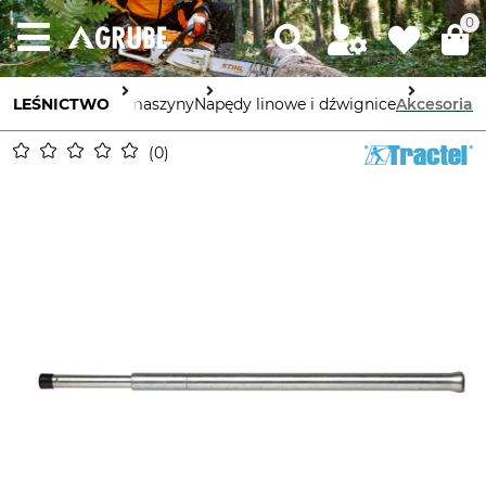
0
LEŚNICTWO
Urządzenia i maszyny
Napędy linowe i dźwignice
Akcesoria
0