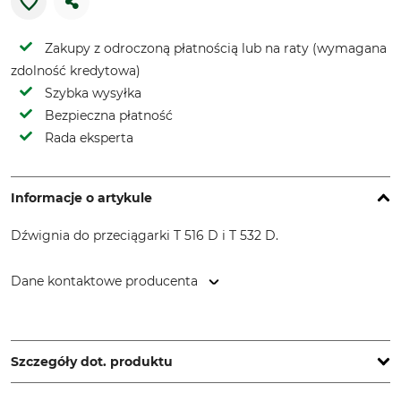
Zakupy z odroczoną płatnością lub na raty (wymagana
zdolność kredytowa)
Szybka wysyłka
Bezpieczna płatność
Rada eksperta
Informacje o artykule
Dźwignia do przeciągarki T 516 D i T 532 D.
Dane kontaktowe producenta
TI EXPANSION, 12, Rue de l'Industrie, 3895 Foetz,
Luxembourg, www.tractel.com
Szczegóły dot. produktu