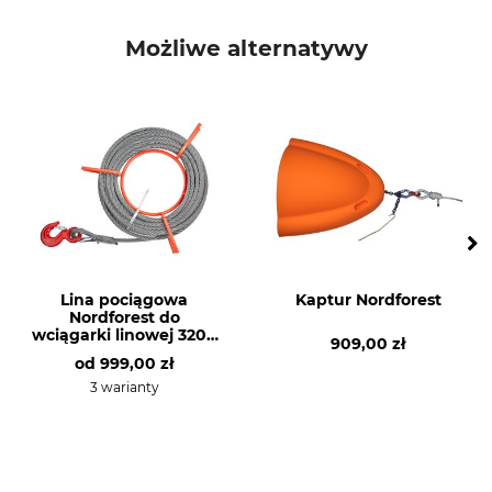
Marka
Typ produktu
Tractel
Rurka dźwigni
Możliwe alternatywy
Produkcja
Made in France
Lina pociągowa
Kaptur Nordforest
Nordforest do
wciągarki linowej 3200
909,00 zł
kg
od
999,00 zł
3 warianty