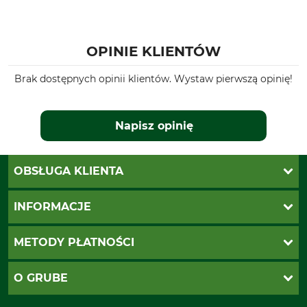
OPINIE KLIENTÓW
Brak dostępnych opinii klientów. Wystaw pierwszą opinię!
Napisz opinię
OBSŁUGA KLIENTA
Katalogi Grube
INFORMACJE
Twoje konto
Ustawienia plików cookie
Koszty dostawy
METODY PŁATNOŚCI
Zwroty
Reklamacje
PayU
O GRUBE
Regulamin sklepu
Za pobraniem (z dopłatą)
Klauzula RODO
Polecenie zapłaty SEPA