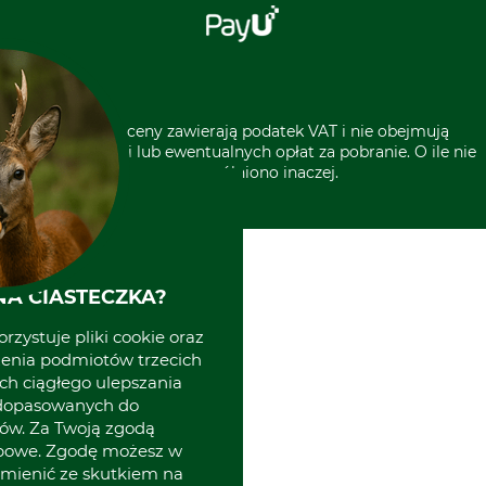
Sklep stacjonarny
Odstąpienie od zamówienia
Kontakt
Grube w Europie
* Wszystkie ceny zawierają podatek VAT i nie obejmują
kosztów wysyłki lub ewentualnych opłat za pobranie. O ile nie
wyszczególniono inaczej.
A CIASTECZKA?
rzystuje pliki cookie oraz
zenia podmiotów trzecich
ich ciągłego ulepszania
 dopasowanych do
ów. Za Twoją zgodą
obowe. Zgodę możesz w
zmienić ze skutkiem na