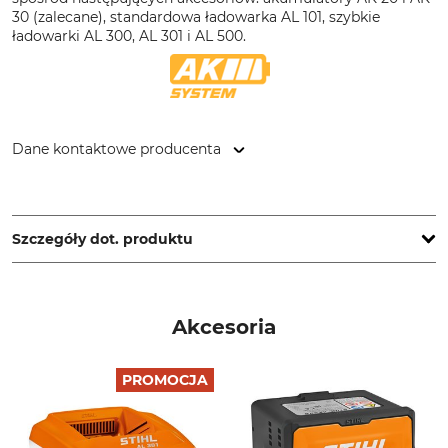
30 (zalecane), standardowa ładowarka AL 101, szybkie
ładowarki AL 300, AL 301 i AL 500.
Dane kontaktowe producenta
STIHL Vertriebszentrale AG & Co. KG, Robert-Bosch-Str. 13,
64807 Dieburg, Germany, www.stihl.de
Szczegóły dot. produktu
Wartość wibracji z lewej /
Maks. natężenie przepływu
prawej strony
powietrza z dyszą
Akcesoria
-/1,2 m/s²
78 m³/h
Maks. prędkość powietrza z
Marka
PROMOCJA
dyszą
Stihl
69 m/s