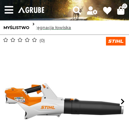
0
MYŚLISTWO
Pielęgnacja łowiska
0