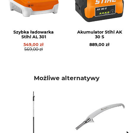
Poziom ciśnienia
System akumulatorów
akustycznego
System AK
76 dB
Siła nadmuchu
Typ produktu
15 N
Dmuchawa akumulatorowa
Szybka ładowarka
Akumulator Stihl AK
Stihl AL 301
30 S
Nazwa modelu
Poziom ciśnienia
549,00 zł
889,00 zł
569,00 zł
akustycznego
BGA 60 bez akumulatora i
ładowarki
89 dB
Produkcja
Nr artykułu producenta
Made in Austria
BA04 11 5900
Możliwe alternatywy
Waga
2,3 kg