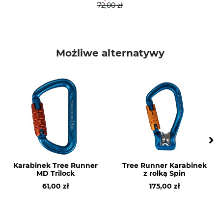
122 mm
83 mm
72,00 zł
Otwór
Waga
23 mm
97 g
Możliwe alternatywy
Karabinek Tree Runner
Tree Runner Karabinek
MD Trilock
z rolką Spin
61,00 zł
175,00 zł