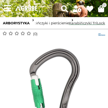
0
ARBORYSTYKA
Karabińczyki i pierścienie
Karabińczyki TriLock
0