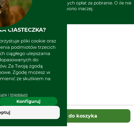
kosztów wysyłki lub ewentualnych opłat za pobranie. O ile nie
wyszczególniono inaczej.
A CIASTECZKA?
rzystuje pliki cookie oraz
zenia podmiotów trzecich
ich ciągłego ulepszania
 dopasowanych do
ów. Za Twoją zgodą
obowe. Zgodę możesz w
zmienić ze skutkiem na
rung
Impressum
Konfiguruj
eptuj
Dodaj do koszyka