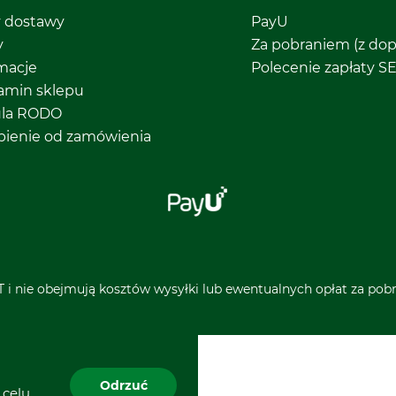
y dostawy
PayU
y
Za pobraniem (z dop
macje
Polecenie zapłaty S
amin sklepu
ula RODO
pienie od zamówienia
 i nie obejmują kosztów wysyłki lub ewentualnych opłat za pobra
Odrzuć
 celu