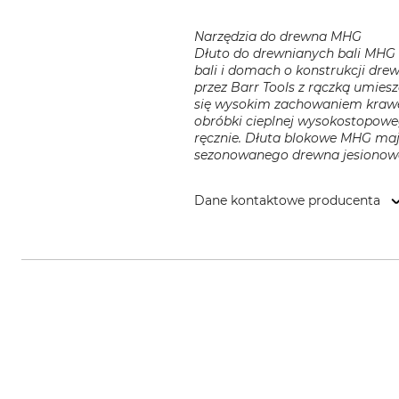
Narzędzia do drewna MHG
Dłuto do drewnianych bali MHG t
bali i domach o konstrukcji dre
przez Barr Tools z rączką umies
się wysokim zachowaniem krawędz
obróbki cieplnej wysokostopoweg
ręcznie. Dłuta blokowe MHG mają
sezonowanego drewna jesionow
Dane kontaktowe producenta
MHG Messerschmidt GmbH, An de