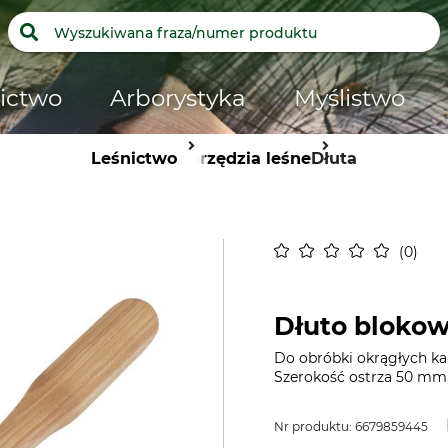
ictwo
Arborystyka
Myślistwo
Leśnictwo
Narzędzia leśne
Dłuta
0
Dłuto bloko
Do obróbki okrągłych k
Szerokość ostrza 50 mm,
Nr produktu:
6679859445