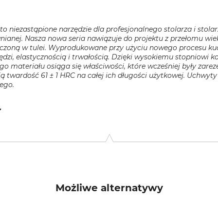
o niezastąpione narzędzie dla profesjonalnego stolarza i stol
wnianej. Nasza nowa seria nawiązuje do projektu z przełomu w
zczoną w tulei. Wyprodukowane przy użyciu nowego procesu kuc
i, elastycznością i trwałością. Dzięki wysokiemu stopniowi kom
o materiału osiąga się właściwości, które wcześniej były zare
 twardość 61 ± 1 HRC na całej ich długości użytkowej. Uchwyty
ego.
r Auehütte 15, 98574 Schmalkalden, Germany, www.mhg-tools
Możliwe alternatywy