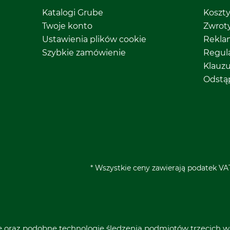
Katalogi Grube
Koszt
Twoje konto
Zwrot
Ustawienia plików cookie
Rekla
Szybkie zamówienie
Regul
Klauz
Odstą
* Wszystkie ceny zawierają podatek VAT
ie oraz podobne technologie śledzenia podmiotów trzecich w