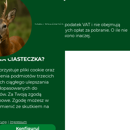
Grube w Europie
* Wszystkie ceny zawierają podatek VAT i nie obejmują
kosztów wysyłki lub ewentualnych opłat za pobranie. O ile nie
wyszczególniono inaczej.
A CIASTECZKA?
rzystuje pliki cookie oraz
zenia podmiotów trzecich
ich ciągłego ulepszania
 dopasowanych do
ów. Za Twoją zgodą
obowe. Zgodę możesz w
zmienić ze skutkiem na
rung
Impressum
Konfiguruj