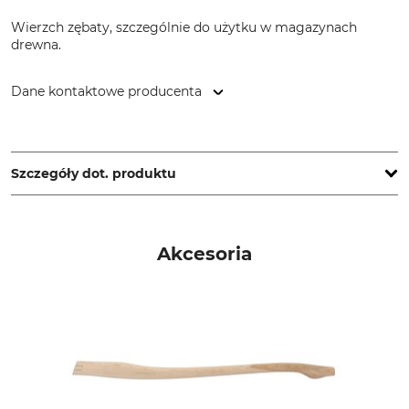
Wierzch zębaty, szczególnie do użytku w magazynach
drewna.
Dane kontaktowe producenta
Himmelberger Zeughammerwerk Leonhard Müller & Söhne
GmbH, Zellach 4, 9413 Frantschach-St. Gertraud, Austria,
www.mueller-hammerwerk.at
Szczegóły dot. produktu
Marka
Typ produktu
Müller
Capina Biber
Akcesoria
Produkcja
Masa głowicy
Made in Austria
1100 g
Długość
120 cm