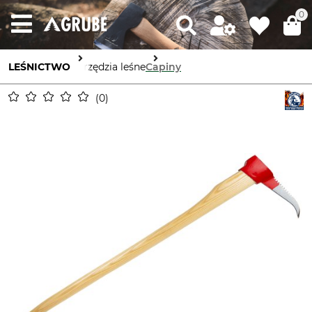
0
LEŚNICTWO
Narzędzia leśne
Capiny
0