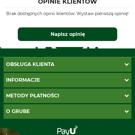
OPINIE KLIENTÓW
Brak dostępnych opinii klientów. Wystaw pierwszą opinię!
Napisz opinię
OBSŁUGA KLIENTA
Katalogi Grube
INFORMACJE
Twoje konto
Ustawienia plików cookie
Koszty dostawy
METODY PŁATNOŚCI
Zwroty
Reklamacje
PayU
O GRUBE
Regulamin sklepu
Za pobraniem (z dopłatą)
Klauzula RODO
Polecenie zapłaty SEPA
Sklep stacjonarny
Odstąpienie od zamówienia
Kontakt