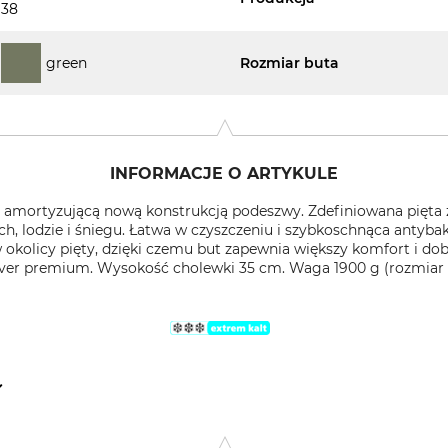
38
green
Rozmiar buta
INFORMACJE O ARTYKULE
 amortyzującą nową konstrukcją podeszwy. Zdefiniowana pięta
ch, lodzie i śniegu. Łatwa w czyszczeniu i szybkoschnąca antyb
okolicy pięty, dzięki czemu but zapewnia większy komfort i dob
er premium. Wysokość cholewki 35 cm. Waga 1900 g (rozmiar 
110, 843 97 Pilgrimstad, Sweden, www.polyversweden.com