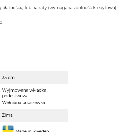
 płatnością lub na raty (wymagana zdolność kredytowa)
ć
35 cm
Wyjmowana wkładka
podeszwowa
Wełniana podszewka
Zima
Made in Sweden