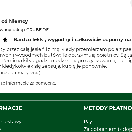
od Niemcy
owany zakup GRUBE.DE.
Bardzo lekki, wygodny i całkowicie odporny n
ty przez całą jesień i zimę, kiedy przemierzam pola z 
ch i wygodnych butów: Te dotrzymują obietnicy. Są tak
Pomimo kilku godzin codziennego użytkowania, nic nigdz
ty kiedykolwiek się zepsują, kupię je ponownie.
one automatycznie)
o te informacje za pomocne.
RMACJE
METODY PŁATNO
y dostawy
PayU
y
Za pobraniem (z dop