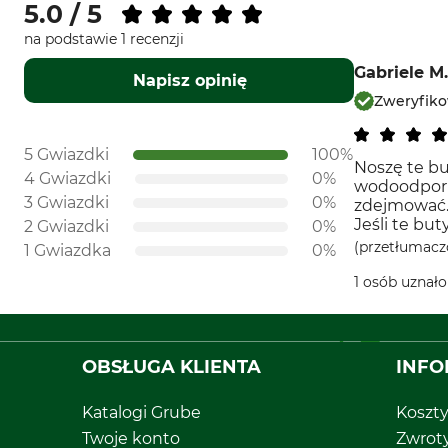
5.0 / 5
na podstawie 1 recenzji
Gabriele M.
Napisz opinię
Zweryfik
5 Gwiazdki
100%
Noszę te bu
4 Gwiazdki
0%
wodoodporny
3 Gwiazdki
0%
zdejmować. 
Jeśli te bu
2 Gwiazdki
0%
(przetłumacz
1 Gwiazdka
0%
1 osób uznał
OBSŁUGA KLIENTA
INFO
Katalogi Grube
Koszt
Twoje konto
Zwrot