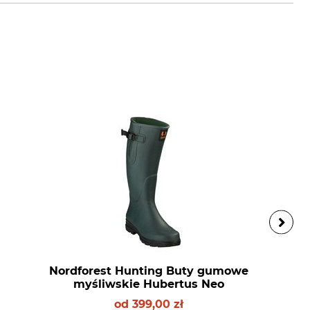
Nordforest Hunting Buty gumowe
myśliwskie Hubertus Neo
od
399,00 zł