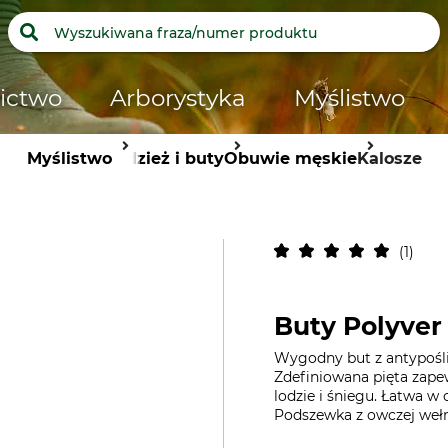
ictwo
Arborystyka
Myślistwo
Myślistwo
Odzież i buty
Obuwie męskie
Kalosze
1
Buty Polyve
Wygodny but z antypośl
Zdefiniowana pięta zape
lodzie i śniegu. Łatwa w
Podszewka z owczej wełny