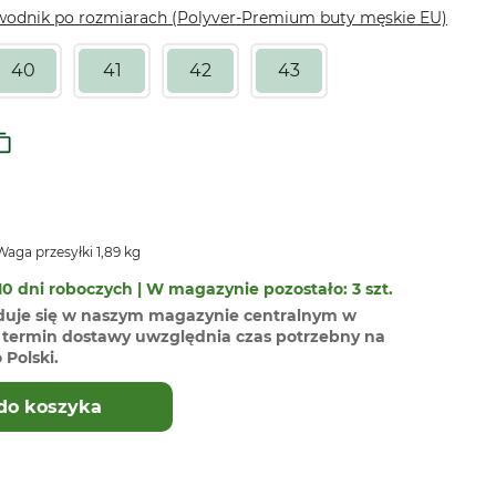
wodnik po rozmiarach (Polyver-Premium buty męskie EU)
40
41
42
43
aga przesyłki 1,89 kg
0 dni roboczych | W magazynie pozostało: 3 szt.
duje się w naszym magazynie centralnym w
termin dostawy uwzględnia czas potrzebny na
Polski.
do koszyka