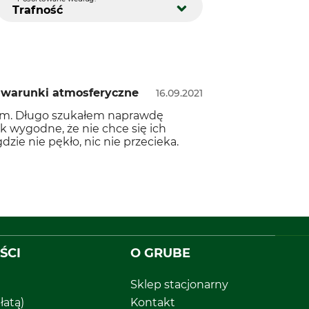
Trafność
a warunki atmosferyczne
16.09.2021
psem. Długo szukałem naprawdę
 wygodne, że nie chce się ich
ie nie pękło, nic nie przecieka.
ŚCI
O GRUBE
Sklep stacjonarny
łatą)
Kontakt