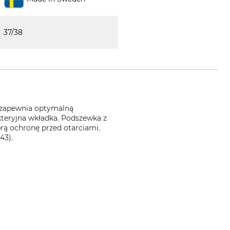
37/38
 zapewnia optymalną
akteryjna wkładka. Podszewka z
rą ochronę przed otarciami.
43).