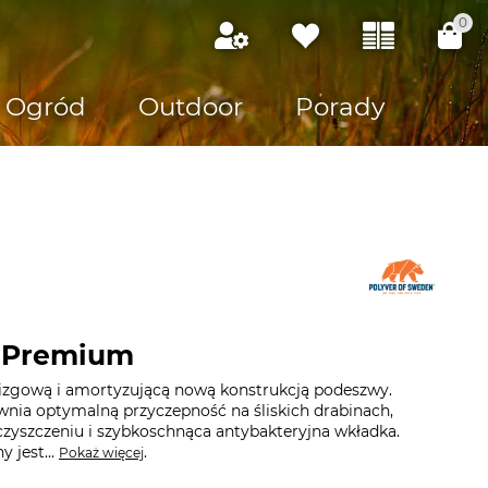
0
Ogród
Outdoor
Porady
r Premium
izgową i amortyzującą nową konstrukcją podeszwy.
wnia optymalną przyczepność na śliskich drabinach,
 czyszczeniu i szybkoschnąca antybakteryjna wkładka.
 jest...
.
Pokaż więcej