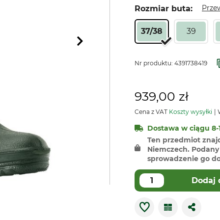
Prze
Rozmiar buta:
37/38
39
Nr produktu:
4391738419
939,00 zł
Cena z VAT
Koszty wysyłki
W
Dostawa w ciągu 8-1
Ten przedmiot znaj
Niemczech. Podany 
sprowadzenie go do 
Dodaj 