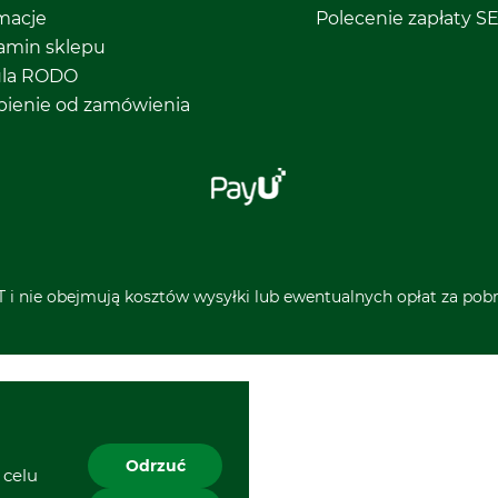
macje
Polecenie zapłaty S
amin sklepu
ula RODO
pienie od zamówienia
 i nie obejmują kosztów wysyłki lub ewentualnych opłat za pobra
Odrzuć
 celu