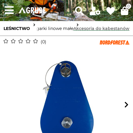
0
ia i maszyny
LEŚNICTWO
Wciągarki linowe małe
Akcesoria do kabestanów
0