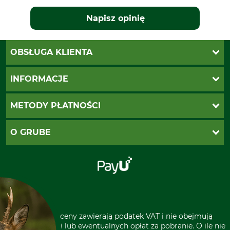
Napisz opinię
OBSŁUGA KLIENTA
Katalogi Grube
INFORMACJE
Twoje konto
Ustawienia plików cookie
Koszty dostawy
METODY PŁATNOŚCI
Zwroty
Reklamacje
PayU
O GRUBE
Regulamin sklepu
Za pobraniem (z dopłatą)
Klauzula RODO
Polecenie zapłaty SEPA
Sklep stacjonarny
Odstąpienie od zamówienia
Kontakt
Grube w Europie
* Wszystkie ceny zawierają podatek VAT i nie obejmują
kosztów wysyłki lub ewentualnych opłat za pobranie. O ile nie