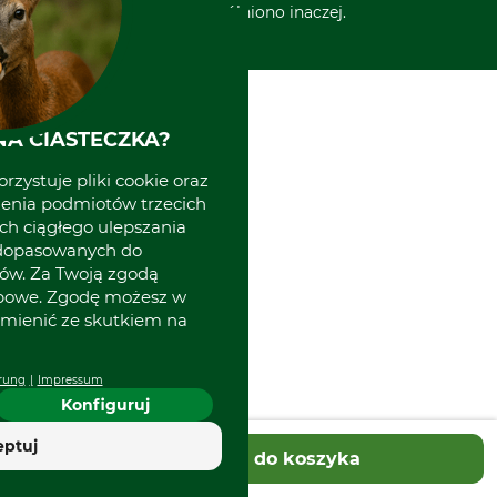
wyszczególniono inaczej.
A CIASTECZKA?
rzystuje pliki cookie oraz
zenia podmiotów trzecich
ich ciągłego ulepszania
 dopasowanych do
ów. Za Twoją zgodą
obowe. Zgodę możesz w
zmienić ze skutkiem na
rung
Impressum
Konfiguruj
eptuj
Dodaj do koszyka