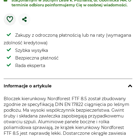
stacjonarnym w Suchym Lesie k. Poznania, ul. Obornicka 14A. O
terminie odbioru poinformujemy Cię w osobnej wiadomości.
Zakupy z odroczoną płatnością lub na raty (wymagana
zdolność kredytowa)
Szybka wysyłka
Bezpieczna płatność
Rada eksperta
Informacje o artykule
Bloczek kierunkowy Nordforest FTF 8.5 został zbudowany
zgodnie ze specyfikacją DIN EN 17822 ciągnięcia po leśnym
podłożu. Ma wysoki współczynnik bezpieczeństwa. Gwint
śruby i składana zawleczka zapobiegają przypadkowemu
otwarciu szpuli. Aluminiowe panele boczne i rolka
poliamidowa sprawiają, że krążek kierunkowy Nordforest
FTF 8.5 jest naprawdę lekki. Dostarczone okrągłe zawiesia