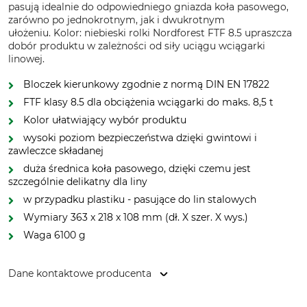
pasują idealnie do odpowiedniego gniazda koła pasowego,
zarówno po jednokrotnym, jak i dwukrotnym
ułożeniu. Kolor: niebieski rolki Nordforest FTF 8.5 upraszcza
dobór produktu w zależności od siły uciągu wciągarki
linowej.
Bloczek kierunkowy zgodnie z normą DIN EN 17822
FTF klasy 8.5 dla obciążenia wciągarki do maks. 8,5 t
Kolor ułatwiający wybór produktu
wysoki poziom bezpieczeństwa dzięki gwintowi i
zawleczce składanej
duża średnica koła pasowego, dzięki czemu jest
szczególnie delikatny dla liny
w przypadku plastiku - pasujące do lin stalowych
Wymiary 363 x 218 x 108 mm (dł. X szer. X wys.)
Waga 6100 g
Dane kontaktowe producenta
Grube KG, Hützeler Damm 38, 29646 Bispingen, Germany,