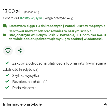
13,00 zł
(
1 300,00 zł
/ 1 l)
Cena z VAT
Koszty wysyłki
Waga przesyłki 47 g
Dostawa w ciągu 1-3 dni roboczych | Ponad 10 szt. w magazynie.
Ten towar możesz odebrać również w naszym sklepie
stacjonarnym w Suchym Lesie k. Poznania, ul. Obornicka 14A. O
terminie odbioru poinformujemy Cię w osobnej wiadomości.
Zakupy z odroczoną płatnością lub na raty (wymagana
zdolność kredytowa)
Szybka wysyłka
Bezpieczna płatność
Rada eksperta
Informacje o artykule