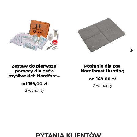
Produkcja
Made in Germany
Zestaw do pierwszej
Posłanie dla psa
pomocy dla psów
Nordforest Hunting
myśliwskich Nordforest
od
149,00 zł
Hunting
od
159,00 zł
2 warianty
2 warianty
PYTANIA KLIENTÓW