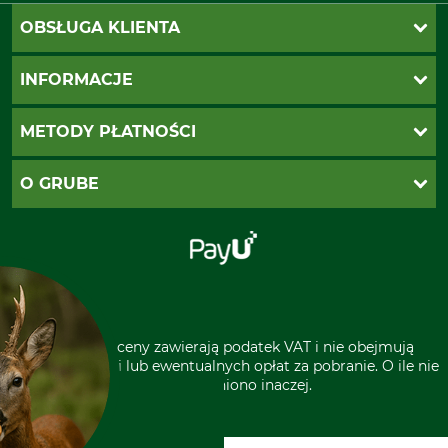
OBSŁUGA KLIENTA
Katalogi Grube
INFORMACJE
Twoje konto
Ustawienia plików cookie
Koszty dostawy
METODY PŁATNOŚCI
Zwroty
Reklamacje
PayU
O GRUBE
Regulamin sklepu
Za pobraniem (z dopłatą)
Klauzula RODO
Polecenie zapłaty SEPA
Sklep stacjonarny
Odstąpienie od zamówienia
Kontakt
Grube w Europie
* Wszystkie ceny zawierają podatek VAT i nie obejmują
kosztów wysyłki lub ewentualnych opłat za pobranie. O ile nie
wyszczególniono inaczej.