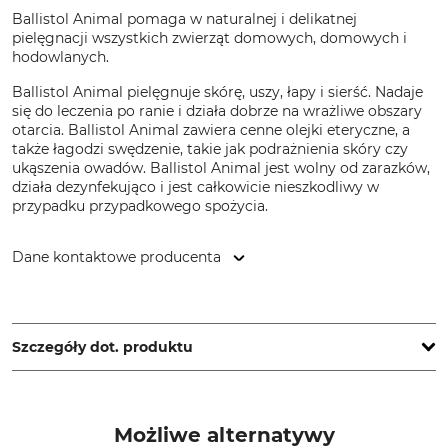
Ballistol Animal pomaga w naturalnej i delikatnej
pielęgnacji wszystkich zwierząt domowych, domowych i
hodowlanych.
Ballistol Animal pielęgnuje skórę, uszy, łapy i sierść. Nadaje
się do leczenia po ranie i działa dobrze na wrażliwe obszary
otarcia. Ballistol Animal zawiera cenne olejki eteryczne, a
także łagodzi swędzenie, takie jak podrażnienia skóry czy
ukąszenia owadów. Ballistol Animal jest wolny od zarazków,
działa dezynfekująco i jest całkowicie nieszkodliwy w
przypadku przypadkowego spożycia.
Dane kontaktowe producenta
Ballistol GmbH, Ballistolweg 1, 84168 Aham, Germany,
www.ballistol.de
Szczegóły dot. produktu
Marka
Typ produktu
Ballistol
Olej do pielęgnacji zwierząt
Możliwe alternatywy