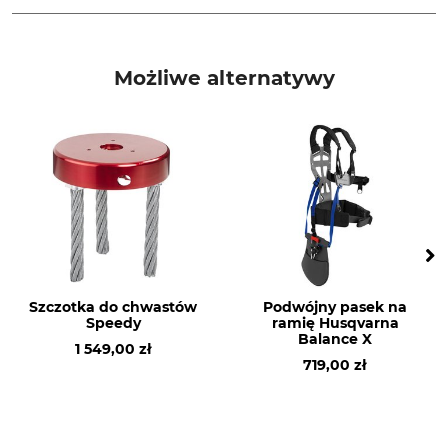
Marka
Typ produktu
Bahco
Nóż do zarośli
Możliwe alternatywy
Nazwa modelu
Otwór 20 mm
GRA3-300-20BA
Tak
Otwór 25,4 mm
Nr artykułu producenta
Nie
GRA3-300-20BA
Liczba zębów
Średnica
3
300 mm
Średnica otworu
Szczotka do chwastów
Podwójny pasek na
20 mm
Speedy
ramię Husqvarna
Balance X
1 549,00 zł
719,00 zł