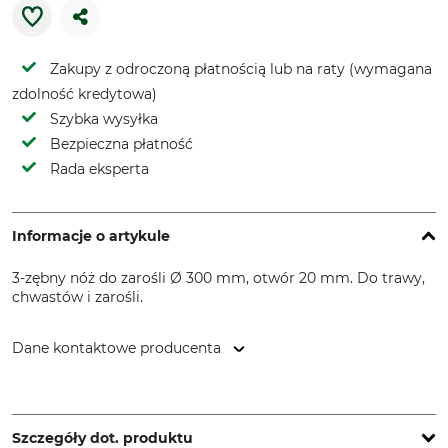
Zakupy z odroczoną płatnością lub na raty (wymagana
zdolność kredytowa)
Szybka wysyłka
Bezpieczna płatność
Rada eksperta
Informacje o artykule
3-zębny nóż do zarośli Ø 300 mm, otwór 20 mm. Do trawy,
chwastów i zarośli.
Dane kontaktowe producenta
SNA Europe, Allée Rosa Luxembourg, 95610 Eragny-sur-Oise,
France, www.bahco.com
Szczegóły dot. produktu