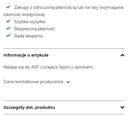
Zakupy z odroczoną płatnością lub na raty (wymagana
zdolność kredytowa)
Szybka wysyłka
Bezpieczna płatność
Rada eksperta
Informacje o artykule
Nadaje się do ART Lockjack Sport z zamkiem.
Dane kontaktowe producenta
ART GmbH, Pilotenstr. 2, 49419 Wagenfeld, Germany,
www.climb-art.de
Szczegóły dot. produktu
Marka
Typ produktu