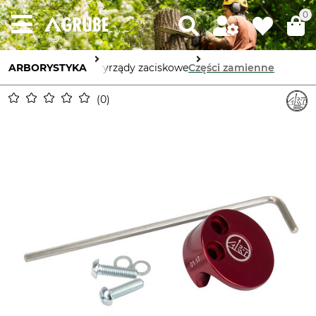
0
ARBORYSTYKA
Przyrządy zaciskowe
Części zamienne
0