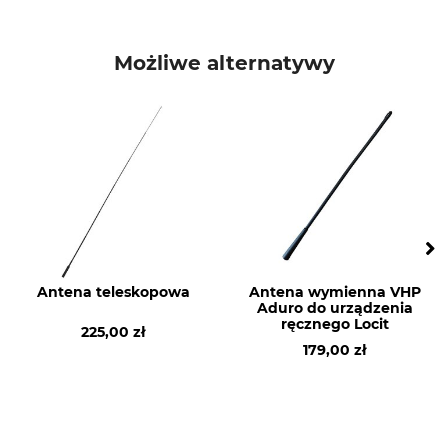
Marka
Typ produktu
Tracker Hunter
Antena zapasowa
Możliwe alternatywy
Nazwa modelu
Waga
do G1000 i G10i
24 g
Produkcja
Nr artykułu producenta
Made in Finland
AT5002_KIT
Antena teleskopowa
Antena wymienna VHP
Aduro do urządzenia
ręcznego Locit
225,00 zł
179,00 zł