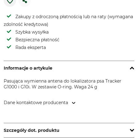
Zakupy z odroczoną płatnością lub na raty (wymagana
zdolność kredytowa)
Szybka wysyłka
Bezpieczna płatność
Rada eksperta
Informacje o artykule
Pasująca wymienna antena do lokalizatora psa Tracker
G1000 i G10i. W zestawie O-ring. Waga 24 g
Dane kontaktowe producenta
Natlink Oy, Takatie 6, 90440 Kempele, Finland,
www.tracker.fi
Szczegóły dot. produktu