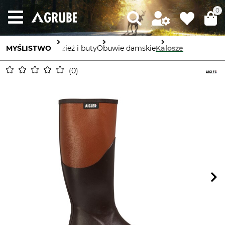
0
MYŚLISTWO
Odzież i buty
Obuwie damskie
Kalosze
0