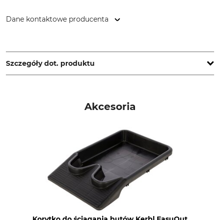
Dane kontaktowe producenta
Aigle Germany GmbH, Speditionsstr. 13, 40221 Düsseldorf,
Germany, www.aigle.com/eu
Szczegóły dot. produktu
Marka
Wysokość cholewki
Aigle
39 cm
Akcesoria
Typ produktu
Nazwa modelu
Kalosze
Parcours 2 Women
Dla
Pora roku
Damski
Całoroczny
Rozmiar buta (EU)
Produkcja
40
Made in France
Kolor
Rozmiar buta
Korytko do ściągania butów Kerbl EasuOut