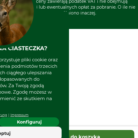
* Wszystkie ceny zawierają podatek VAT i nie obejmują
kosztów wysyłki lub ewentualnych opłat za pobranie. O ile nie
wyszczególniono inaczej.
A CIASTECZKA?
rzystuje pliki cookie oraz
zenia podmiotów trzecich
ich ciągłego ulepszania
 dopasowanych do
ów. Za Twoją zgodą
obowe. Zgodę możesz w
zmienić ze skutkiem na
rung
Impressum
Konfiguruj
eptuj
Dodaj do koszyka