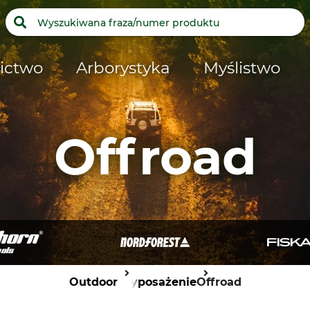
ictwo
Arborystyka
Myślistwo
Offroad
Outdoor
Wyposażenie
Offroad