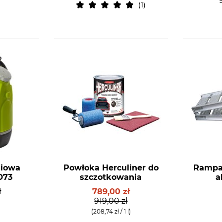
1
niowa
Powłoka Herculiner do
Rampa
D73
szczotkowania
a
ł
789,00 zł
919,00 zł
(208,74 zł / 1 l)