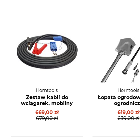
Horntools
Horntools
Zestaw kabli do
Łopata ogrodowa
wciągarek, mobilny
ogrodnic
669,00 zł
619,00 zł
679,00 zł
639,00 zł