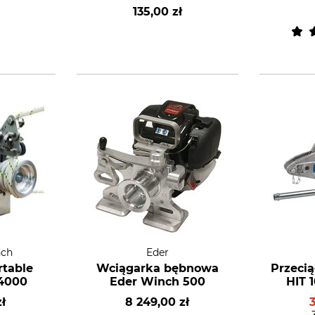
kg
135,00 zł
nch
Eder
rtable
Wciągarka bębnowa
Przeci
4000
Eder Winch 500
HIT 
zł
8 249,00 zł