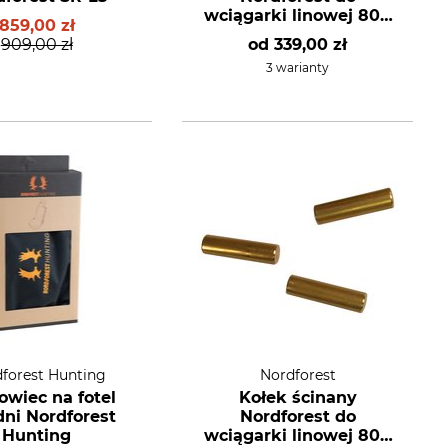
wciągarki linowej 800
859,00 zł
kg
909,00 zł
od
339,00 zł
3 warianty
forest Hunting
Nordforest
owiec na fotel
Kołek ścinany
dni Nordforest
Nordforest do
Hunting
wciągarki linowej 800