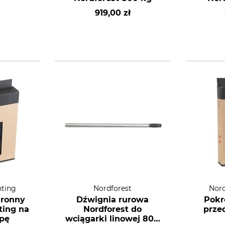
919,00 zł
nting
Nordforest
Nord
hronny
Dźwignia rurowa
Pokr
ting na
Nordforest do
prze
apę
wciągarki linowej 800