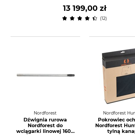
13 199,00 zł
12
Nordforest
Nordforest Hu
Dźwignia rurowa
Pokrowiec oc
Nordforest do
Nordforest Hun
wciągarki linowej 1600
tylną kan