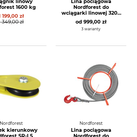
ągnik linowy
Lina pociągowa
forest 1600 kg
Nordforest do
wciągarki linowej 3200
1 199,00 zł
kg
1 349,00 zł
od
999,00 zł
3 warianty
Nordforest
Nordforest
ek kierunkowy
Lina pociągowa
dforest SR-L5
Nordforest do