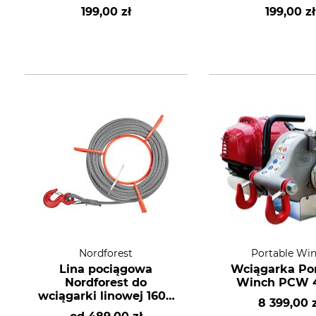
kg i 3200 kg
199,00 zł
199,00 zł
Nordforest
Portable Wi
Lina pociągowa
Wciągarka Po
Nordforest do
Winch PCW 
wciągarki linowej 1600
8 399,00 
kg