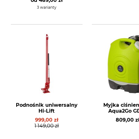
od
489,00 zł
3 warianty
Podnośnik uniwersalny
Myjka ciśnie
Hi-Lift
Aqua2Go G
999,00 zł
809,00 z
1 149,00 zł