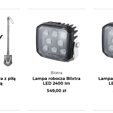
Blixtra
 z piłą
Lampa robocza Blixtra
Lampa 
zą
LED 2400 lm
L
549,00 zł