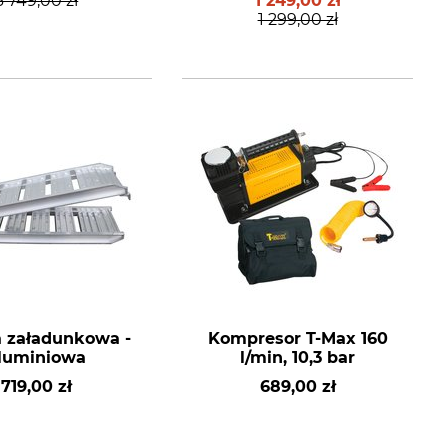
3 749,00 zł
1 249,00 zł
1 299,00 zł
 załadunkowa -
Kompresor T-Max 160
luminiowa
l/min, 10,3 bar
719,00 zł
689,00 zł