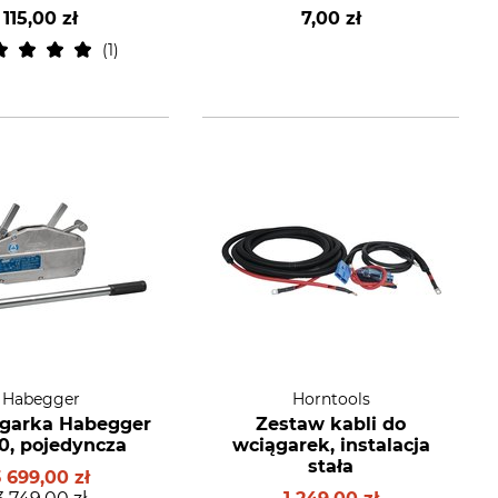
kg
115,00 zł
7,00 zł
1
Habegger
Horntools
ągarka Habegger
Zestaw kabli do
10, pojedyncza
wciągarek, instalacja
stała
3 699,00 zł