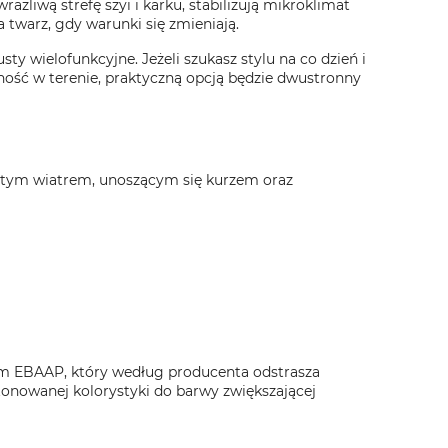
ażliwą strefę szyi i karku, stabilizują mikroklimat
a twarz, gdy warunki się zmieniają.
ty wielofunkcyjne. Jeżeli szukasz stylu na co dzień i
ność w terenie, praktyczną opcją będzie dwustronny
istym wiatrem, unoszącym się kurzem oraz
em EBAAP, który według producenta odstrasza
tonowanej kolorystyki do barwy zwiększającej