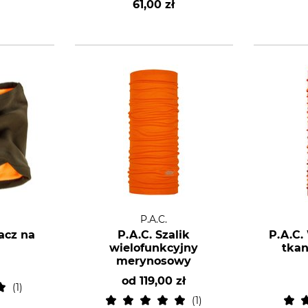
61,00 zł
P.A.C.
acz na
P.A.C. Szalik
P.A.C.
wielofunkcyjny
tkan
merynosowy
od
119,00 zł
1
1