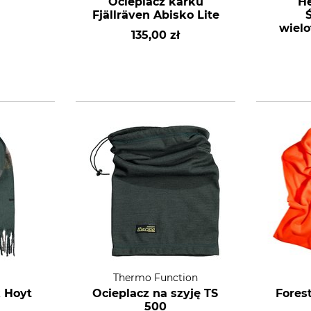
Ocieplacz karku
He
Fjällräven Abisko Lite
wielo
135,00 zł
Thermo Function
k Hoyt
Ocieplacz na szyję TS
Forest
500