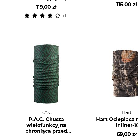
115,00 zł
119,00 zł
1
P.A.C.
Hart
P.A.C. Chusta
Hart Ocieplacz 
wielofunkcyjna
Inliner-X
chroniąca przed
69,00 zł
komarami