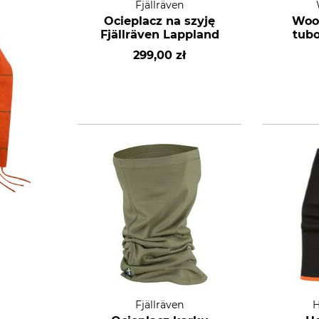
Fjällräven
Ocieplacz na szyję
Wool
Fjällräven Lappland
tubo
299,00 zł
Fjällräven
H