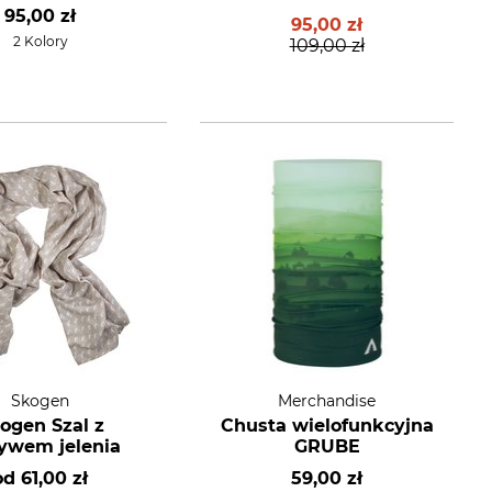
95,00 zł
95,00 zł
2 Kolory
109,00 zł
Skogen
Merchandise
ogen Szal z
Chusta wielofunkcyjna
ywem jelenia
GRUBE
od
61,00 zł
59,00 zł