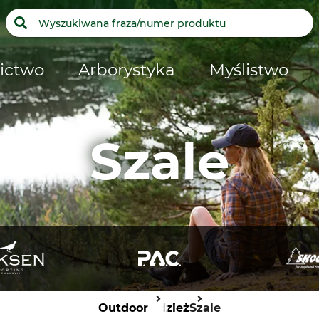
ictwo
Arborystyka
Myślistwo
Szale
Outdoor
Odzież
Szale