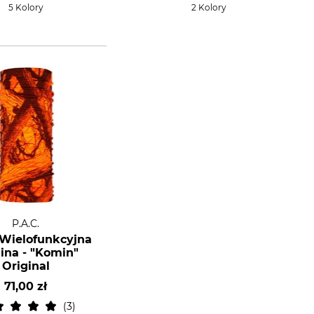
5 Kolory
2 Kolory
P.A.C.
 Wielofunkcyjna
ina - "Komin"
Original
71,00 zł
3