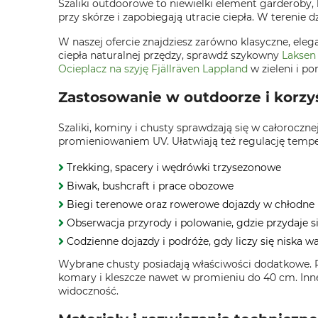
Szaliki outdoorowe to niewielki element garderoby, k
przy skórze i zapobiegają utracie ciepła. W terenie d
W naszej ofercie znajdziesz zarówno klasyczne, elega
ciepła naturalnej przędzy, sprawdź szykowny
Laksen
Ocieplacz na szyję Fjällräven Lappland
w zieleni i 
Zastosowanie w outdoorze i korzy
Szaliki, kominy i chusty sprawdzają się w całoroc
promieniowaniem UV. Ułatwiają też regulację temper
Trekking, spacery i wędrówki trzysezonowe
Biwak, bushcraft i prace obozowe
Biegi terenowe oraz rowerowe dojazdy w chłodne 
Obserwacja przyrody i polowanie, gdzie przydaje
Codzienne dojazdy i podróże, gdy liczy się niska wa
Wybrane chusty posiadają właściwości dodatkowe. 
komary i kleszcze nawet w promieniu do 40 cm. Inne
widoczność.