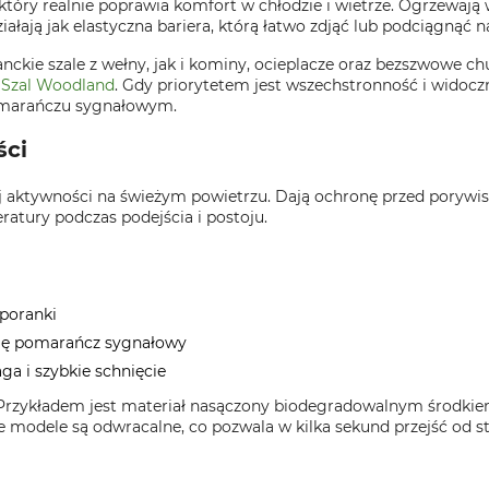
tóry realnie poprawia komfort w chłodzie i wietrze. Ogrzewają wr
ziałają jak elastyczna bariera, którą łatwo zdjąć lub podciągnąć n
nckie szale z wełny, jak i kominy, ocieplacze oraz bezszwowe chus
 Szal Woodland
. Gdy priorytetem jest wszechstronność i widocz
pomarańczu sygnałowym.
ści
znej aktywności na świeżym powietrzu. Dają ochronę przed poryw
atury podczas podejścia i postoju.
poranki
 się pomarańcz sygnałowy
ga i szybkie schnięcie
Przykładem jest materiał nasączony biodegradowalnym środki
 modele są odwracalne, co pozwala w kilka sekund przejść od s