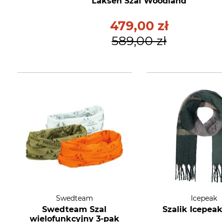
Laksen Szal Woodland
479,00 zł
589,00 zł
Swedteam
Icepeak
Swedteam Szal
Szalik Icepea
wielofunkcyjny 3-pak