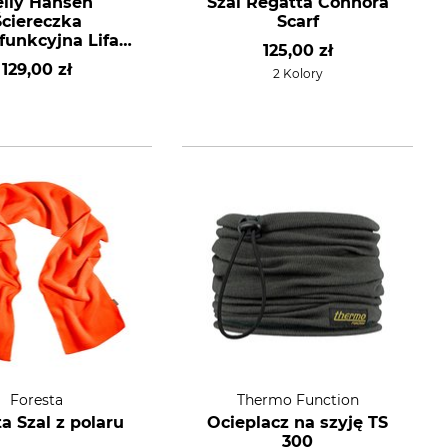
lly Hansen
Szal Regatta Connora
Ściereczka
Scarf
funkcyjna Lifa
125,00 zł
Merino
129,00 zł
2 Kolory
Foresta
Thermo Function
a Szal z polaru
Ocieplacz na szyję TS
300