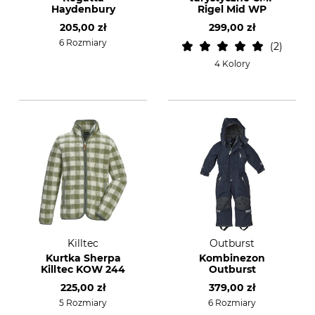
Haydenbury
Rigel Mid WP
205,00 zł
299,00 zł
6 Rozmiary
2
4 Kolory
Killtec
Outburst
Kurtka Sherpa
Kombinezon
Killtec KOW 244
Outburst
225,00 zł
379,00 zł
5 Rozmiary
6 Rozmiary