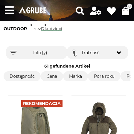
0
OUTDOOR
Odzież
Dla dzieci
Filtr(y)
Trafność
61 gefundene Artikel
Dostępność
Cena
Marka
Pora roku
Roz
REKOMENDACJA