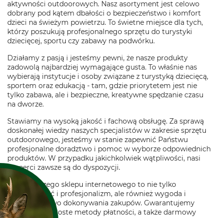
aktywności outdoorowych. Nasz asortyment jest celowo
dobrany pod kątem dbałości o bezpieczeństwo i komfort
dzieci na świeżym powietrzu. To świetne miejsce dla tych,
którzy poszukują profesjonalnego sprzętu do turystyki
dziecięcej, sportu czy zabawy na podwórku.
Działamy z pasją i jesteśmy pewni, że nasze produkty
zadowolą najbardziej wymagające gusta. To właśnie nas
wybierają instytucje i osoby związane z turystyką dziecięcą,
sportem oraz edukacją - tam, gdzie priorytetem jest nie
tylko zabawa, ale i bezpieczne, kreatywne spędzanie czasu
na dworze.
Stawiamy na wysoką jakość i fachową obsługę. Za sprawą
doskonałej wiedzy naszych specjalistów w zakresie sprzętu
outdoorowego, jesteśmy w stanie zapewnić Państwu
profesjonalne doradztwo i pomoc w wyborze odpowiednich
produktów. W przypadku jakichkolwiek wątpliwości, nasi
eksperci zawsze są do dyspozycji.
Oferta naszego sklepu internetowego to nie tylko
różnorodność i profesjonalizm, ale również wygoda i
bezpieczeństwo dokonywania zakupów. Gwarantujemy
bezpieczne i proste metody płatności, a także darmowy