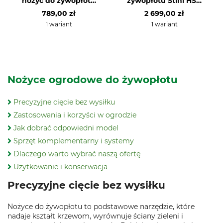
nożyc do żywopłotu
żywopłotu Stihl HSA
Stihl HSA 30 z AS 2 i
140 T bez
789,00 zł
2 699,00 zł
ładowarką
akumulatora i
ładowarki
1 wariant
1 wariant
Nożyce ogrodowe do żywopłotu
Precyzyjne cięcie bez wysiłku
Zastosowania i korzyści w ogrodzie
Jak dobrać odpowiedni model
Sprzęt komplementarny i systemy
Dlaczego warto wybrać naszą ofertę
Użytkowanie i konserwacja
Precyzyjne cięcie bez wysiłku
Nożyce do żywopłotu to podstawowe narzędzie, które
nadaje kształt krzewom, wyrównuje ściany zieleni i