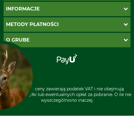
Katalogi Grube
INFORMACJE
Twoje konto
Ustawienia plików cookie
Koszty dostawy
METODY PŁATNOŚCI
Zwroty
Reklamacje
PayU
O GRUBE
Regulamin sklepu
Za pobraniem (z dopłatą)
Klauzula RODO
Polecenie zapłaty SEPA
Sklep stacjonarny
Odstąpienie od zamówienia
Kontakt
Grube w Europie
* Wszystkie ceny zawierają podatek VAT i nie obejmują
kosztów wysyłki lub ewentualnych opłat za pobranie. O ile nie
wyszczególniono inaczej.
A CIASTECZKA?
rzystuje pliki cookie oraz
zenia podmiotów trzecich