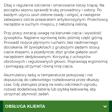
Dbaj o regularne ostrzenie i smarowanie listwy tnącej. Na
początku sezonu sprawdź śruby prowadnicy i osłony. Po
każdym użyciu usuń zielone osady i wilgoć, a następnie
zabezpiecz ostrze preparatem antykorozyjnym. Przechowuj
narzędzie w suchym miejscu, z nałożoną osłoną.
Przy pracy zwracaj uwagę na kierunek cięcia i wysokość
żywopłotu. Najpierw wyrównaj boki, później część górną.
Prowadź nożyce płynnymi ruchami, bez nadmiernego
dociskania. W żywopłotach z grubszymi pędami stosuj
cięcie etapami, a pojedyncze, zbyt grube gałęzie usuń
narzędziem dedykowanym. Korzystaj z uchwytów
obrotowych i regulowanych głowic. Poprawiają ergonomię
i pomagają utrzymać równą linię cięcia.
Akumulatory ładuj w temperaturze pokojowej i nie
dopuszczaj do całkowitego rozładowania przez dłuższy
czas. Gdy planujesz pracę na wielu odcinkach ogrodu,
rozważ dodatkową baterię lub szybką ładowarkę, aby
utrzymać płynność zadań.
OBSŁUGA KLIENTA