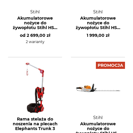
Stihl
Stihl
Akumulatorowe
Akumulatorowe
nożyce do
nożyce do
żywopłotu Stihl HSA
żywopłotu Stihl HSA
140 R bez
100 bez
od
2 699,00 zł
1 999,00 zł
akumulatora i
akumulatora i
ładowarki
ładowarki
2 warianty
PROMOCJA
Stihl
Rama stelaża do
noszenia na plecach
Akumulatorowe
Elephants Trunk 3
nożyce do