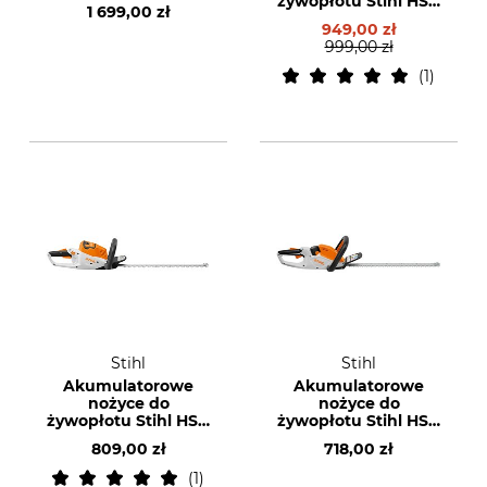
żywopłotu Stihl HSA
1 699,00 zł
60 bez akumulatora
949,00 zł
i ładowarki
999,00 zł
1
Stihl
Stihl
Akumulatorowe
Akumulatorowe
nożyce do
nożyce do
żywopłotu Stihl HSA
żywopłotu Stihl HSA
50 bez akumulatora
40 bez akumulatora
809,00 zł
718,00 zł
i ładowarki
i ładowarki
1