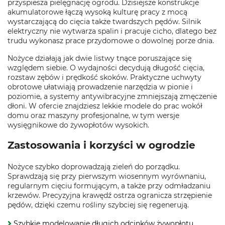
przyspiesza pielęgnację ogrodu. Dzisiejsze konstrukcje
akumulatorowe łączą wysoką kulturę pracy z mocą
wystarczającą do cięcia także twardszych pędów. Silnik
elektryczny nie wytwarza spalin i pracuje cicho, dlatego bez
trudu wykonasz prace przydomowe o dowolnej porze dnia.
Nożyce działają jak dwie listwy tnące poruszające się
względem siebie. O wydajności decydują długość cięcia,
rozstaw zębów i prędkość skoków. Praktyczne uchwyty
obrotowe ułatwiają prowadzenie narzędzia w pionie i
poziomie, a systemy antywibracyjne zmniejszają zmęczenie
dłoni. W ofercie znajdziesz lekkie modele do prac wokół
domu oraz maszyny profesjonalne, w tym wersje
wysięgnikowe do żywopłotów wysokich.
Zastosowania i korzyści w ogrodzie
Nożyce szybko doprowadzają zieleń do porządku.
Sprawdzają się przy pierwszym wiosennym wyrównaniu,
regularnym cięciu formującym, a także przy odmładzaniu
krzewów. Precyzyjna krawędź ostrza ogranicza strzępienie
pędów, dzięki czemu rośliny szybciej się regenerują.
Szybkie modelowanie długich odcinków żywopłotu