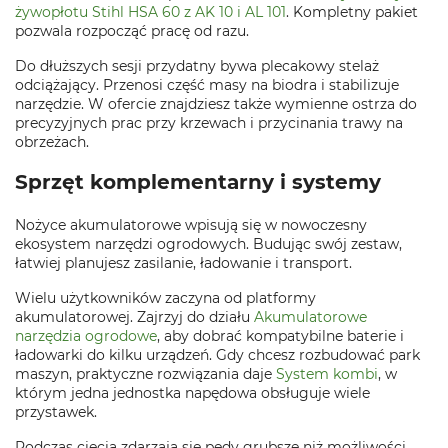
żywopłotu Stihl HSA 60 z AK 10 i AL 101
. Kompletny pakiet
pozwala rozpocząć pracę od razu.
Do dłuższych sesji przydatny bywa plecakowy stelaż
odciążający. Przenosi część masy na biodra i stabilizuje
narzędzie. W ofercie znajdziesz także wymienne ostrza do
precyzyjnych prac przy krzewach i przycinania trawy na
obrzeżach.
Sprzęt komplementarny i systemy
Nożyce akumulatorowe wpisują się w nowoczesny
ekosystem narzędzi ogrodowych. Budując swój zestaw,
łatwiej planujesz zasilanie, ładowanie i transport.
Wielu użytkowników zaczyna od platformy
akumulatorowej. Zajrzyj do działu
Akumulatorowe
narzędzia ogrodowe
, aby dobrać kompatybilne baterie i
ładowarki do kilku urządzeń. Gdy chcesz rozbudować park
maszyn, praktyczne rozwiązania daje
System kombi
, w
którym jedna jednostka napędowa obsługuje wiele
przystawek.
Podczas cięcia zdarzają się pędy grubsze niż możliwości