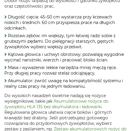
Dobór nożyc dopasuj do wysokości i gatunku żywopłotu
oraz częstotliwości prac.
Długość cięcia: 45–50 cm wystarcza przy krzewach
niskich i średnich. 60 cm przyspiesza prace na długich
odcinkach.
Rozstaw zębów: im większy, tym łatwiej radzi sobie z
grubszymi pędami. Do pielęgnacji starszych, gęstych
żywopłotów wybierz większy prześwit.
Kątowa głowica i uchwyt obrotowy: pozwalają wygodnie
wycinać narożniki, wierzch i pracować blisko ścian.
Masa i wyważenie: lekkie narzędzia mniej męczą ręce.
Przy długiej pracy rozważ stelaż odciążający.
Akumulator: zwróć uwagę na kompatybilność systemu i
realny czas pracy na jednym ładowaniu.
Do wysokich nasadzeń świetnie nadają się nożyce
wysięgnikowe, takie jak
Akumulatorowe nożyce do
żywopłotu HLA 135 bez akumulatora i ładowarki
.
Regulowana głowica ułatwia cięcie boków i górnych
krawędzi bez drabiny. Jeśli potrzebujesz gotowego
rozwiązania do przydomowych żywopłotów, wybierz
zestaw z zasilaniem, np.
Zestaw akumulatorowych nożyc do