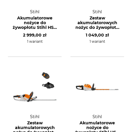
Stihl
Stihl
Akumulatorowe
Zestaw
nożyce do
akumulatorowych
żywopłotu Stihl HSA
nożyc do żywopłotu
130 R bez
Stihl HSA 40 Set z 2x
2 999,00 zł
1 049,00 zł
akumulatora i
AS 2 i ładowarką
ładowarki
1 wariant
1 wariant
Stihl
Stihl
Zestaw
Akumulatorowe
akumulatorowych
nożyce do