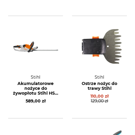
Stihl
Stihl
Akumulatorowe
Ostrze nożyc do
nożyce do
trawy Stihl
żywopłotu Stihl HSA
110,00 zł
30 bez akumulatora
589,00 zł
129,00 zł
i ładowarki