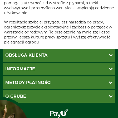
pomagają utrzymać ład w strefie z płynami, a tacki
wychwytowe i przemyślana wentylacja wspierają codzienne
użytkowanie.
W rezultacie szybciej przygotujesz narzędzia do pracy,
ograniczysz zużycie eksploatacyjne i zadbasz o porządek w
warsztacie ogrodowym. To przełożenie na mniejszą liczbę
przerw, lepszą kulturę pracy sprzętu i wyższą efektywność
pielęgnacji ogrodu.
OBSŁUGA KLIENTA
Katalogi Grube
INFORMACJE
Twoje konto
Ustawienia plików cookie
Koszty dostawy
METODY PŁATNOŚCI
Zwroty
Reklamacje
PayU
O GRUBE
Regulamin sklepu
Za pobraniem (z dopłatą)
Klauzula RODO
Polecenie zapłaty SEPA
Sklep stacjonarny
Odstąpienie od zamówienia
Kontakt