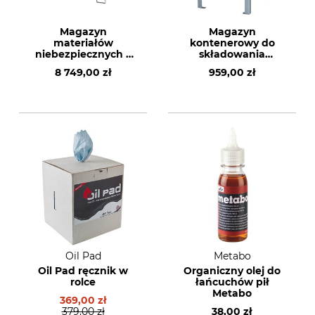
Magazyn
Magazyn
materiałów
kontenerowy do
niebezpiecznych z
składowania
wentylacją
materiałów
8 749,00 zł
959,00 zł
krzyżową
niebezpiecznych
Oil Pad
Metabo
Oil Pad ręcznik w
Organiczny olej do
rolce
łańcuchów pił
Metabo
369,00 zł
379,00 zł
38,00 zł