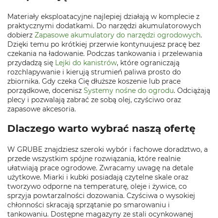
Materiały eksploatacyjne najlepiej działają w komplecie z
praktycznymi dodatkami. Do narzędzi akumulatorowych
dobierz
Zapasowe akumulatory do narzędzi ogrodowych
.
Dzięki temu po krótkiej przerwie kontynuujesz pracę bez
czekania na ładowanie. Podczas tankowania i przelewania
przydadzą się
Lejki do kanistrów
, które ograniczają
rozchlapywanie i kierują strumień paliwa prosto do
zbiornika. Gdy czeka Cię dłuższe koszenie lub prace
porządkowe, docenisz
Systemy nośne do ogrodu
. Odciążają
plecy i pozwalają zabrać ze sobą olej, czyściwo oraz
zapasowe akcesoria.
Dlaczego warto wybrać naszą ofertę
W GRUBE znajdziesz szeroki wybór i fachowe doradztwo, a
przede wszystkim spójne rozwiązania, które realnie
ułatwiają prace ogrodowe. Zwracamy uwagę na detale
użytkowe. Miarki i kubki posiadają czytelne skale oraz
tworzywo odporne na temperaturę, oleje i żywice, co
sprzyja powtarzalności dozowania. Czyściwa o wysokiej
chłonności skracają sprzątanie po smarowaniu i
tankowaniu. Dostępne magazyny ze stali ocynkowanej