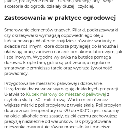
jakość, praktyczne detale i rzetelną selekcję, aby Twoje
akcesoria do ogrodu działały dłużej i czyściej.
Zastosowania w praktyce ogrodowej
Smarowanie elementów tnących. Pilarki, podkrzesywarki
czy okrzesywarki wymagają odpowiedniego oleju
łańcuchowego. W ofercie znajdziesz również warianty o
składzie roślinnym, które dobrze przylegają do łańcucha i
ułatwiają pracę zarówno narzędziom akumulatorowym, jak
i spalinowym. Wygodna wylewka na butelce pomaga
dozować krople tam, gdzie są potrzebne, a regularne
smarowanie zmniejsza tarcie oraz wydłuża żywotność
prowadnicy.
Przygotowanie mieszanki paliwowej i dozowanie.
Urządzenia dwusuwowe wymagają dokładnych proporcji.
Ułatwia to
Kubek miarowy do mieszanki paliwowej
z
czytelną skalą 1:50 i mililitrową. Warto mieć również
większe miarki z polipropylenu z trwałą skalą. Polipropylen
dobrze znosi temperatury od -20 do +100°C i jest odporny
na oleje, alkohole oraz zasady, dzięki czemu zachowujesz
precyzję niezależnie od warunków. Tak przygotowana
mieszanka gwarantuje równą pracę silnika i mniejsze