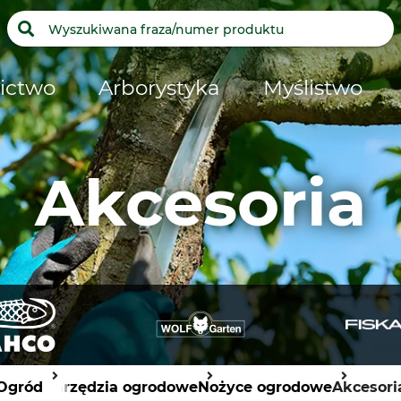
ictwo
Arborystyka
Myślistwo
Akcesoria
Ogród
Narzędzia ogrodowe
Nożyce ogrodowe
Akcesori