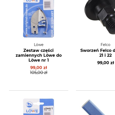
Löwe
Felco
Zestaw części
Sworzeń Felco d
zamiennych Löwe do
21 i 22
Löwe nr 1
99,00 zł
99,00 zł
105,00 zł