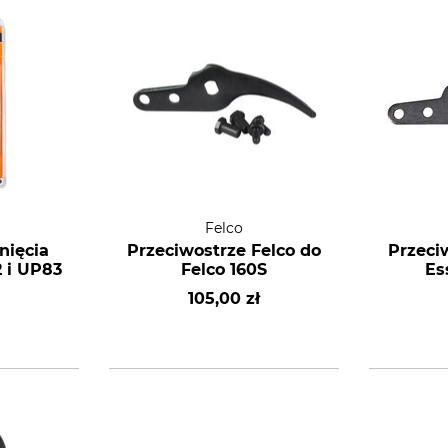
Felco
nięcia
Przeciwostrze Felco do
Przeci
 i UP83
Felco 160S
Es
105,00 zł