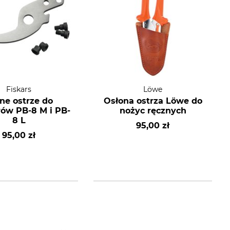
Fiskars
Löwe
ne ostrze do
Osłona ostrza Löwe do
rów PB-8 M i PB-
nożyc ręcznych
8 L
95,00 zł
95,00 zł