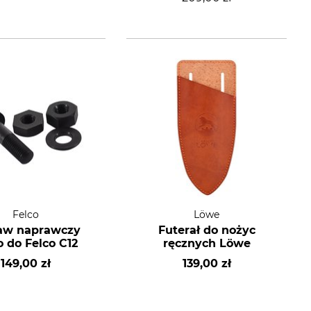
Felco
Löwe
aw naprawczy
Futerał do nożyc
o do Felco C12
ręcznych Löwe
149,00 zł
139,00 zł