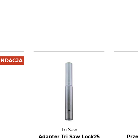
NDACJA
Tri Saw
Adapter Tri Saw Lock25
Prze