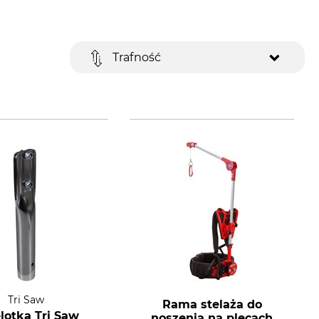
Trafność
Tri Saw
Rama stelaża do
lotka Tri Saw
noszenia na plecach