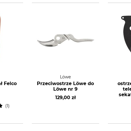
Löwe
ł Felco
Przeciwostrze Löwe do
ostrz
Löwe nr 9
te
seka
129,00 zł
Caste
1