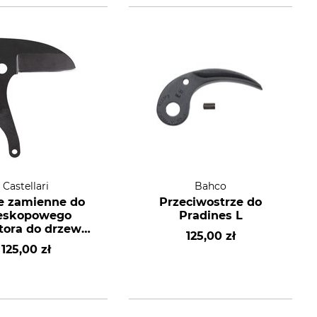
Castellari
Bahco
e zamienne do
Przeciwostrze do
leskopowego
Pradines L
tora do drzew
125,00 zł
llari Tucano X
125,00 zł