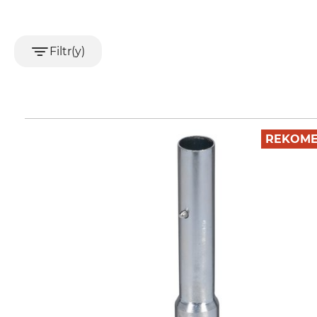
Filtr(y)
REKOME