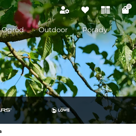
0
Ogród
Outdoor
Porady
a