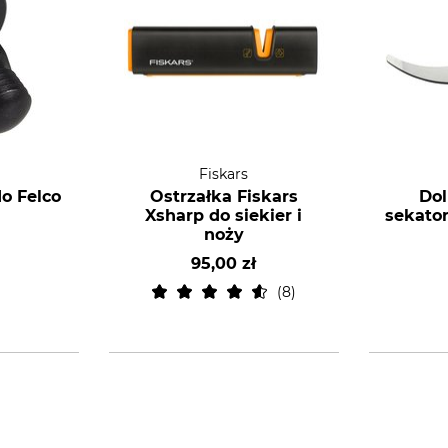
Fiskars
o Felco
Ostrzałka Fiskars
Dol
Xsharp do siekier i
sekato
noży
95,00 zł
8