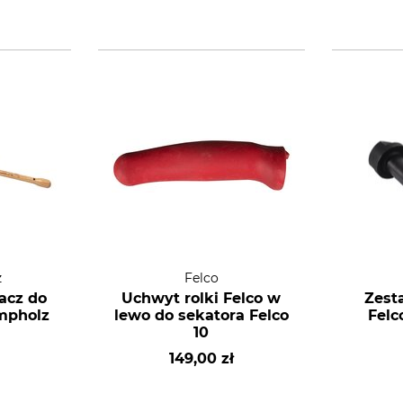
z
Felco
acz do
Uchwyt rolki Felco w
Zest
mpholz
lewo do sekatora Felco
Felc
10
149,00 zł