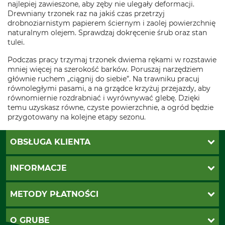
najlepiej zawieszone, aby zęby nie ulegały deformacji.
Drewniany trzonek raz na jakiś czas przetrzyj
drobnoziarnistym papierem ściernym i zaolej powierzchnię
naturalnym olejem. Sprawdzaj dokręcenie śrub oraz stan
tulei.
Podczas pracy trzymaj trzonek dwiema rękami w rozstawie
mniej więcej na szerokość barków. Poruszaj narzędziem
głównie ruchem „ciągnij do siebie”. Na trawniku pracuj
równoległymi pasami, a na grządce krzyżuj przejazdy, aby
równomiernie rozdrabniać i wyrównywać glebę. Dzięki
temu uzyskasz równe, czyste powierzchnie, a ogród będzie
przygotowany na kolejne etapy sezonu.
OBSŁUGA KLIENTA
Katalogi Grube
INFORMACJE
Twoje konto
Ustawienia plików cookie
Koszty dostawy
METODY PŁATNOŚCI
Zwroty
Reklamacje
PayU
O GRUBE