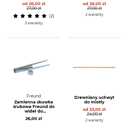
od
26,00 zł
od
26,00 zł
27,00 zł
27,00 zł
2 warianty
2
3 warianty
Freund
Drewniany uchwyt
Zamienna skuwka
do miotły
śrubowa Freund do
od
23,00 zł
wideł do
24,00 zł
roztrząsania
26,00 zł
obornika
2 warianty