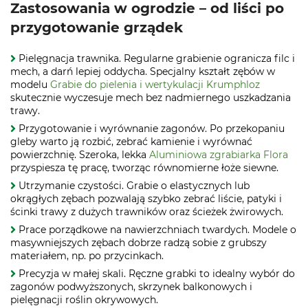
Zastosowania w ogrodzie – od liści po
przygotowanie grządek
Pielęgnacja trawnika. Regularne grabienie ogranicza filc i
mech, a darń lepiej oddycha. Specjalny kształt zębów w
modelu
Grabie do pielenia i wertykulacji Krumphloz
skutecznie wyczesuje mech bez nadmiernego uszkadzania
trawy.
Przygotowanie i wyrównanie zagonów. Po przekopaniu
gleby warto ją rozbić, zebrać kamienie i wyrównać
powierzchnię. Szeroka, lekka
Aluminiowa zgrabiarka Flora
przyspiesza tę pracę, tworząc równomierne łoże siewne.
Utrzymanie czystości. Grabie o elastycznych lub
okrągłych zębach pozwalają szybko zebrać liście, patyki i
ścinki trawy z dużych trawników oraz ścieżek żwirowych.
Prace porządkowe na nawierzchniach twardych. Modele o
masywniejszych zębach dobrze radzą sobie z grubszy
materiałem, np. po przycinkach.
Precyzja w małej skali. Ręczne grabki to idealny wybór do
zagonów podwyższonych, skrzynek balkonowych i
pielęgnacji roślin okrywowych.