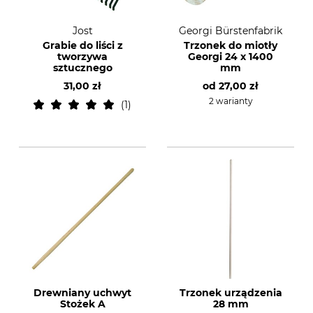
Jost
Georgi Bürstenfabrik
Grabie do liści z
Trzonek do miotły
tworzywa
Georgi 24 x 1400
sztucznego
mm
31,00 zł
od
27,00 zł
2 warianty
1
Drewniany uchwyt
Trzonek urządzenia
Stożek A
28 mm