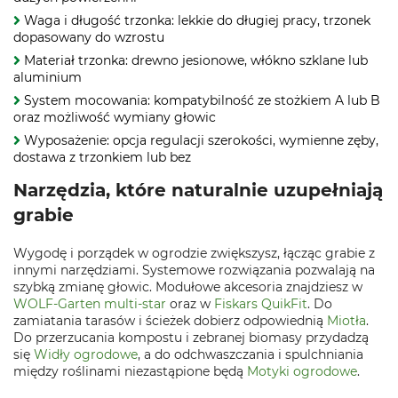
Waga i długość trzonka: lekkie do długiej pracy, trzonek
dopasowany do wzrostu
Materiał trzonka: drewno jesionowe, włókno szklane lub
aluminium
System mocowania: kompatybilność ze stożkiem A lub B
oraz możliwość wymiany głowic
Wyposażenie: opcja regulacji szerokości, wymienne zęby,
dostawa z trzonkiem lub bez
Narzędzia, które naturalnie uzupełniają
grabie
Wygodę i porządek w ogrodzie zwiększysz, łącząc grabie z
innymi narzędziami. Systemowe rozwiązania pozwalają na
szybką zmianę głowic. Modułowe akcesoria znajdziesz w
WOLF-Garten multi-star
oraz w
Fiskars QuikFit
. Do
zamiatania tarasów i ścieżek dobierz odpowiednią
Miotła
.
Do przerzucania kompostu i zebranej biomasy przydadzą
się
Widły ogrodowe
, a do odchwaszczania i spulchniania
między roślinami niezastąpione będą
Motyki ogrodowe
.