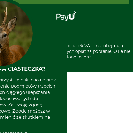
Regulamin sklepu
Za pobraniem (z dopłatą)
Klauzula RODO
Polecenie zapłaty SEPA
Sklep stacjonarny
Odstąpienie od zamówienia
Kontakt
Grube w Europie
* Wszystkie ceny zawierają podatek VAT i nie obejmują
kosztów wysyłki lub ewentualnych opłat za pobranie. O ile nie
wyszczególniono inaczej.
A CIASTECZKA?
rzystuje pliki cookie oraz
zenia podmiotów trzecich
ich ciągłego ulepszania
 dopasowanych do
ów. Za Twoją zgodą
obowe. Zgodę możesz w
zmienić ze skutkiem na