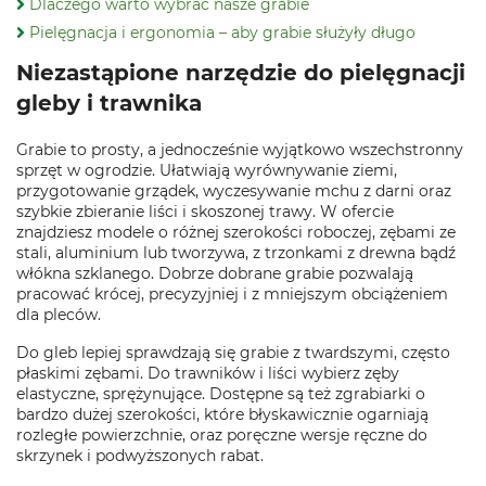
Dlaczego warto wybrać nasze grabie
Pielęgnacja i ergonomia – aby grabie służyły długo
Niezastąpione narzędzie do pielęgnacji
gleby i trawnika
Grabie to prosty, a jednocześnie wyjątkowo wszechstronny
sprzęt w ogrodzie. Ułatwiają wyrównywanie ziemi,
przygotowanie grządek, wyczesywanie mchu z darni oraz
szybkie zbieranie liści i skoszonej trawy. W ofercie
znajdziesz modele o różnej szerokości roboczej, zębami ze
stali, aluminium lub tworzywa, z trzonkami z drewna bądź
włókna szklanego. Dobrze dobrane grabie pozwalają
pracować krócej, precyzyjniej i z mniejszym obciążeniem
dla pleców.
Do gleb lepiej sprawdzają się grabie z twardszymi, często
płaskimi zębami. Do trawników i liści wybierz zęby
elastyczne, sprężynujące. Dostępne są też zgrabiarki o
bardzo dużej szerokości, które błyskawicznie ogarniają
rozległe powierzchnie, oraz poręczne wersje ręczne do
skrzynek i podwyższonych rabat.