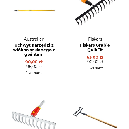
Australian
Fiskars
Uchwyt narzędzi z
Fiskars Grabie
włókna szklanego z
QuikFit
gwintem
63,00 zł
90,00 zł
90,00 zł
95,00 zł
1 wariant
1 wariant