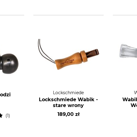
Lockschmiede
W
odzi
Lockschmiede Wabik -
Wabik
stare wrony
We
189,00 zł
1