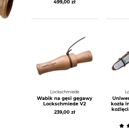
499,00 zł
pobudzenie lisa w
okresie rui
Lockschmiede
L
Wabik na gęsi gęgawy
Uniwer
Lockschmiede V2
kozła i
koźlęc
239,00 zł