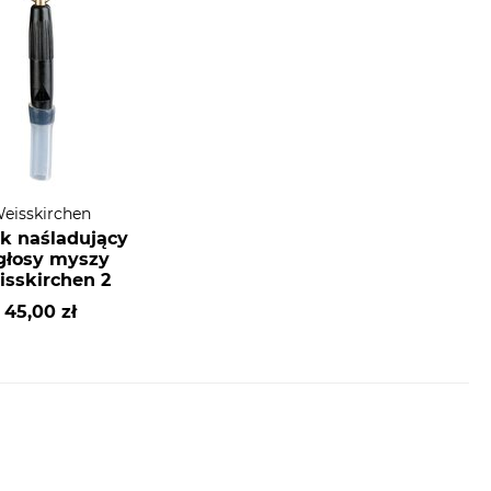
eisskirchen
k naśladujący
głosy myszy
sskirchen 2
45,00 zł