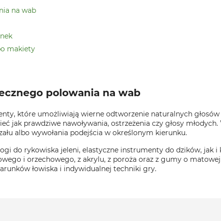
nia na wab
unek
po makiety
tecznego polowania na wab
enty, które umożliwiają wierne odtworzenie naturalnych głosów
ieć jak prawdziwe nawoływania, ostrzeżenia czy głosy młodych
rzału albo wywołania podejścia w określonym kierunku.
i do rykowiska jeleni, elastyczne instrumenty do dzików, jak i 
wego i orzechowego, z akrylu, z poroża oraz z gumy o matowej 
arunków łowiska i indywidualnej techniki gry.