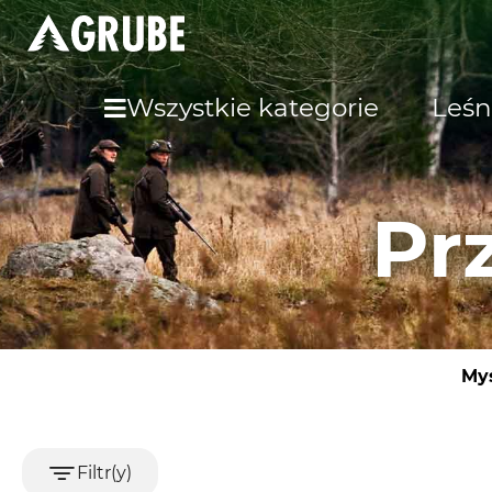
Wszystkie kategorie
Leśn
Pr
Myś
Filtr(y)