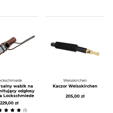
ockschmiede
Weisskirchen
salny wabik na
Kaczor Weisskirchen
mitujący odgłosy
ia Lockschmiede
205,00 zł
229,00 zł
1