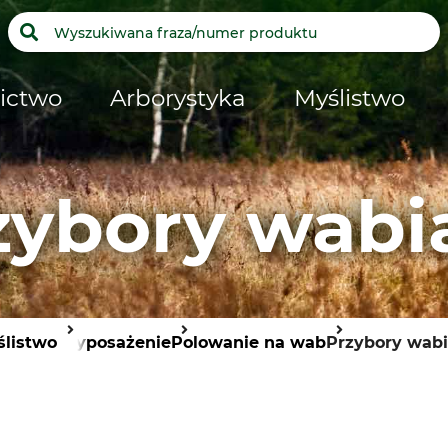
ictwo
Arborystyka
Myślistwo
zybory wabi
listwo
Wyposażenie
Polowanie na wab
Przybory wab