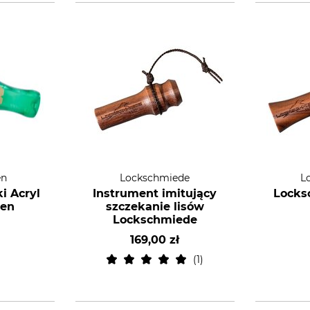
en
Lockschmiede
L
i Acryl
Instrument imitujący
Locks
hen
szczekanie lisów
Lockschmiede
169,00 zł
1