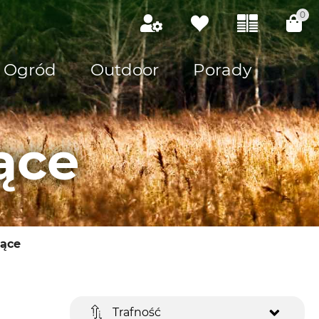
0
Ogród
Outdoor
Porady
ące
iące
Trafność