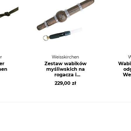
r
Weisskirchen
W
er
Zestaw wabików
Wabi
hen
myśliwskich na
od
rogacza i
Wei
lisaWeisskirchen:
229,00 zł
listkowy z drewna
szlachetnego i pisk
myszy