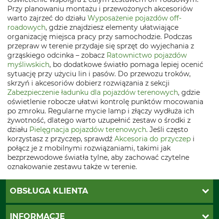
Przy planowaniu montażu i przewożonych akcesoriów
warto zajrzeć do działu
Wyposażenie pojazdów off-
roadowych
, gdzie znajdziesz elementy ułatwiające
organizację miejsca pracy przy samochodzie. Podczas
przepraw w terenie przydaje się sprzęt do wyjechania z
grząskiego odcinka – zobacz
Ratownictwo pojazdów
myśliwskich
, bo dodatkowe światło pomaga lepiej ocenić
sytuację przy użyciu lin i pasów. Do przewozu troków,
skrzyń i akcesoriów dobierz rozwiązania z sekcji
Zabezpieczenie ładunku dla pojazdów terenowych
, gdzie
oświetlenie robocze ułatwi kontrolę punktów mocowania
po zmroku. Regularne mycie lamp i złączy wydłuża ich
żywotność, dlatego warto uzupełnić zestaw o środki z
działu
Pielęgnacja pojazdów terenowych
. Jeśli często
korzystasz z przyczep, sprawdź
Akcesoria do przyczep
i
połącz je z mobilnymi rozwiązaniami, takimi jak
bezprzewodowe światła tylne, aby zachować czytelne
oznakowanie zestawu także w terenie.
OBSŁUGA KLIENTA
Katalogi Grube
INFORMACJE