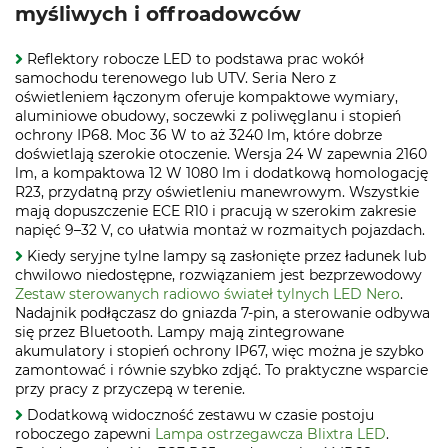
myśliwych i offroadowców
Reflektory robocze LED to podstawa prac wokół
samochodu terenowego lub UTV. Seria Nero z
oświetleniem łączonym oferuje kompaktowe wymiary,
aluminiowe obudowy, soczewki z poliwęglanu i stopień
ochrony IP68. Moc 36 W to aż 3240 lm, które dobrze
doświetlają szerokie otoczenie. Wersja 24 W zapewnia 2160
lm, a kompaktowa 12 W 1080 lm i dodatkową homologację
R23, przydatną przy oświetleniu manewrowym. Wszystkie
mają dopuszczenie ECE R10 i pracują w szerokim zakresie
napięć 9–32 V, co ułatwia montaż w rozmaitych pojazdach.
Kiedy seryjne tylne lampy są zasłonięte przez ładunek lub
chwilowo niedostępne, rozwiązaniem jest bezprzewodowy
Zestaw sterowanych radiowo świateł tylnych LED Nero
.
Nadajnik podłączasz do gniazda 7‑pin, a sterowanie odbywa
się przez Bluetooth. Lampy mają zintegrowane
akumulatory i stopień ochrony IP67, więc można je szybko
zamontować i równie szybko zdjąć. To praktyczne wsparcie
przy pracy z przyczepą w terenie.
Dodatkową widoczność zestawu w czasie postoju
roboczego zapewni
Lampa ostrzegawcza Blixtra LED
.