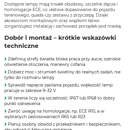
Dostępne lampy mają trwałe obudowy, szczelne złącza i
homologacje ECE, co ułatwia dopasowanie do pojazdu
terenowego, quada czy zestawu z przyczepą. Dzięki
akcesoriom montażowym oraz wiązkom łatwo
zorganizujesz instalację i zachowasz porządek pod maską.
Dobór i montaż – krótkie wskazówki
techniczne
Zdefiniuj strefy światła: bliska praca przy aucie, szerokie
oświetlenie otoczenia, manewry cofania
Dobierz moc i strumień świetlny do realnych zadań, nie
tylko do rozmiaru lampy
Sprawdź napięcie zasilania pojazdu, większość lamp
pracuje w zakresie 9–32 V
W terenie liczy się szczelność: IP67 lub IP68 to dobry
punkt odniesienia
Zwróć uwagę na homologacje, np. ECE R10, a w
wybranych zastosowaniach R65 lub R23
Planuj osobny obwód z przekaźnikiem i bezpiecznikiem,
aby odciążyć fabryczną instalację