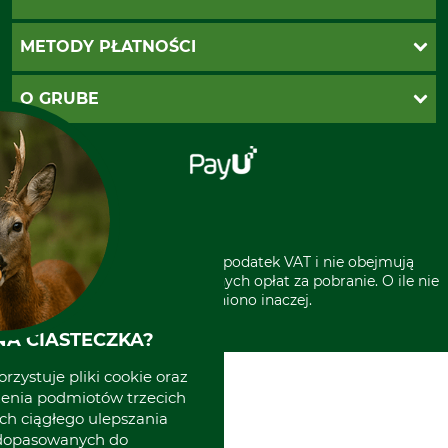
Twoje konto
Ustawienia plików cookie
Koszty dostawy
METODY PŁATNOŚCI
Zwroty
Reklamacje
PayU
O GRUBE
Regulamin sklepu
Za pobraniem (z dopłatą)
Klauzula RODO
Polecenie zapłaty SEPA
Sklep stacjonarny
Odstąpienie od zamówienia
Kontakt
Grube w Europie
* Wszystkie ceny zawierają podatek VAT i nie obejmują
kosztów wysyłki lub ewentualnych opłat za pobranie. O ile nie
wyszczególniono inaczej.
A CIASTECZKA?
rzystuje pliki cookie oraz
zenia podmiotów trzecich
ich ciągłego ulepszania
 dopasowanych do