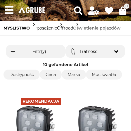
0
MYŚLISTWO
Wyposażenie
Offroad
Oświetlenie pojazdów
Filtr(y)
Trafność
10 gefundene Artikel
Dostępność
Cena
Marka
Moc światła
REKOMENDACJA