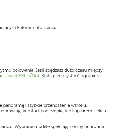
nującym kolorem otoczenia.
rytmu polowania. Jeśli spędzasz dużo czasu między
e Univet 5X1 In/Out
. Stała przejrzystość ogranicza
je panoramę i szybkie przenoszenie wzroku.
 poprawiają komfort pod czapką lub kapturem. Lekka
 marszu. Wybrane modele spełniają normy ochronne