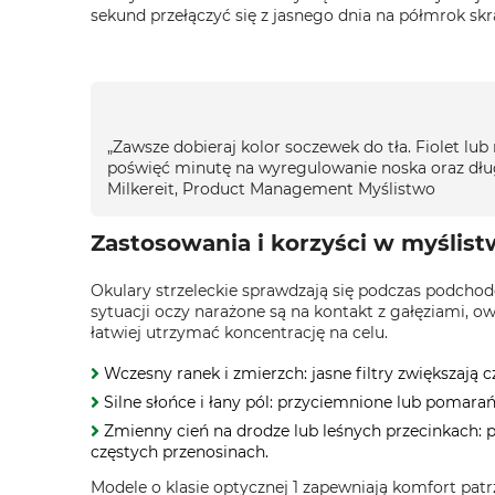
sekund przełączyć się z jasnego dnia na półmrok sk
„Zawsze dobieraj kolor soczewek do tła. Fiolet lub 
poświęć minutę na wyregulowanie noska oraz dług
Milkereit, Product Management Myślistwo
Zastosowania i korzyści w myślist
Okulary strzeleckie sprawdzają się podczas podchodó
sytuacji oczy narażone są na kontakt z gałęziami, 
łatwiej utrzymać koncentrację na celu.
Wczesny ranek i zmierzch: jasne filtry zwiększają
Silne słońce i łany pól: przyciemnione lub pomarańc
Zmienny cień na drodze lub leśnych przecinkach: p
częstych przenosinach.
Modele o klasie optycznej 1 zapewniają komfort patr