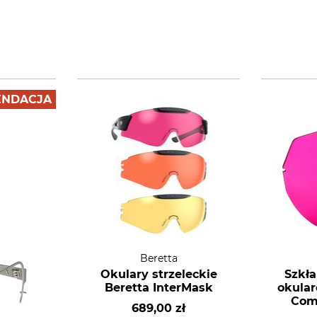
NDACJA
Beretta
Okulary strzeleckie
Szkł
Beretta InterMask
okular
Com
689,00 zł