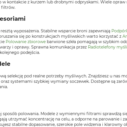
o w kontakcie z kurzem lub drobnymi odpryskami. Wiele opraw 
filtrów.
cesoriami
 resztą wyposażenia. Stabilne wsparcie broni zapewniają
Podpórk
 poruszania się po konstrukcjach myśliwskich warto korzystać z
Am
cie
Polowanie zbiorowe
barwione szkła pomagają w szybkim odcz
 twarzy i oprawy. Sprawna komunikacja przez
Radiotelefony myśl
 kolejnego podejścia.
dele
ą selekcję pod realne potrzeby myśliwych. Znajdziesz u nas mode
 oraz systemami szybkiej wymiany soczewek. Dostępne są zarówn
nia.
ój sposób polowania. Modele z wymiennymi filtrami sprawdzą się
ają utrzymać koncentrację na celu, a odporne na parowanie i za
kujesz stabilne dopasowanie, szerokie pole widzenia i klarowny