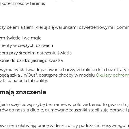
 skuteczność w terenie.
zy celem a tłem. Kieruj się warunkami oświetleniowymi i domi
bym świetle i we mgle
lementy w ciepłych barwach
bra przy średnim natężeniu światła
nie do bardzo jasnego światła
 wymiany ułatwia dopasowanie barwy w trakcie dnia bez utraty 
ędą szkła „In/Out”, dostępne choćby w modelu
Okulary ochronn
 lasu na pola lub dukty.
 mają znaczenie
, jednoczęściową szybę bez ramek w polu widzenia. To gwarantu
w do nosa, a długie, gumowane zauszniki stabilizują oprawę i
rowaniem ułatwiają pracę w deszczu czy podczas intensywnego