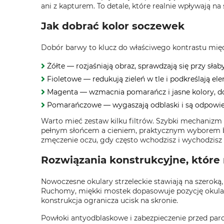
ani z kapturem. To detale, które realnie wpływają na
Jak dobrać kolor soczewek
Dobór barwy to klucz do właściwego kontrastu międ
Żółte — rozjaśniają obraz, sprawdzają się przy sła
Fioletowe — redukują zieleń w tle i podkreślają e
Magenta — wzmacnia pomarańcz i jasne kolory, do
Pomarańczowe — wygaszają odblaski i są odpowied
Warto mieć zestaw kilku filtrów. Szybki mechanizm
pełnym słońcem a cieniem, praktycznym wyborem b
zmęczenie oczu, gdy często wchodzisz i wychodzisz z
Rozwiązania konstrukcyjne, które
Nowoczesne okulary strzeleckie stawiają na szeroką
Ruchomy, miękki mostek dopasowuje pozycję okularó
konstrukcja ogranicza ucisk na skronie.
Powłoki antyodblaskowe i zabezpieczenie przed pa