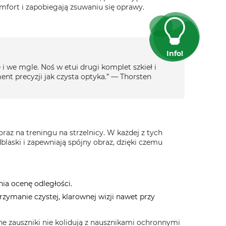
mfort i zapobiegają zsuwaniu się oprawy.
Info!
e i we mgle. Noś w etui drugi komplet szkieł i
t precyzji jak czysta optyka.” — Thorsten
raz na treningu na strzelnicy. W każdej z tych
laski i zapewniają spójny obraz, dzięki czemu
nia ocenę odległości.
zymanie czystej, klarownej wizji nawet przy
ne zauszniki nie kolidują z nausznikami ochronnymi