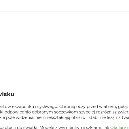
wisku
ementów ekwipunku myśliwego. Chronią oczy przed wiatrem, gałąz
ęki odpowiednio dobranym soczewkom szybciej rozróżnisz zwierzyn
e pole widzenia, nie zniekształcają obrazu i stabilnie leżą na twa
adaptacji do światła. Modele z wymiennymi szkłami, jak
Okulary s