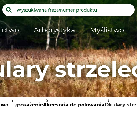
ictwo
Arborystyka
Myślistwo
lary strzele
two
Wyposażenie
Akcesoria do polowania
Okulary strz