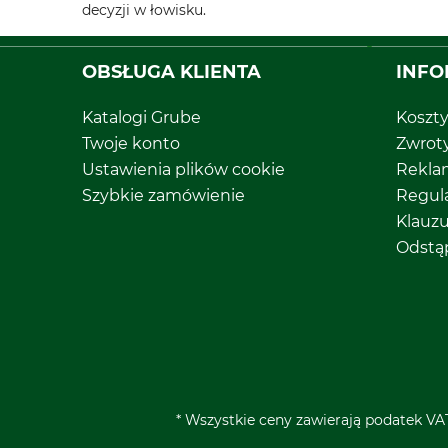
decyzji w łowisku.
OBSŁUGA KLIENTA
INFO
Katalogi Grube
Koszt
Twoje konto
Zwrot
Ustawienia plików cookie
Rekla
Szybkie zamówienie
Regul
Klauz
Odstą
* Wszystkie ceny zawierają podatek VAT