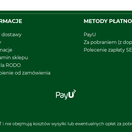
RMACJE
METODY PŁATNO
y dostawy
PayU
y
Za pobraniem (z dop
macje
Polecenie zapłaty S
amin sklepu
ula RODO
pienie od zamówienia
 i nie obejmują kosztów wysyłki lub ewentualnych opłat za pobra