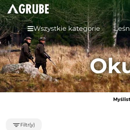
Wszystkie kategorie
Leśn
Oku
Myślis
Filtr(y)