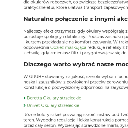
dla okularów roboczych, co zwiększa bezpieczeństw
praktyczne etui, które ułatwia transport zapasowych 
Naturalne połączenie z innymi ak
Najlepszy efekt otrzymasz, gdy okulary współgrają z
pozostaje spokojny i detaliczny. Podczas zasiadki i
i kurzem przekłada się na komfort czuwania. W trak
odpowiednia
Odzież maskująca
redukuje refleksy z
z chwilą, gdy zmieniasz filtr i przygotowujesz się do
Dlaczego warto wybrać nasze mo
W GRUBE stawiamy na jakość, szeroki wybór i fachow
noska i zauszników, z powłokami przeciw parowaniu
konstrukcje o podwyższonej odporności na zarysowa
Beretta Okulary strzeleckie
Univet Okulary strzeleckie
Różne kolory szkieł pozwalają skroić zestaw pod Tw
teren. Wygodna regulacja i lekka konstrukcja pomag
przez cały sezon. Wybierając sprawdzone marki, zys