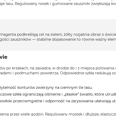
raje lasu. Regulowany nosek i gumowane zauszniki zwiększają ko
magenta podkreślają cel na zieleni, żółty rozjaśnia obraz o świci
ości zauszników — stabilne dopasowanie to równie ważny elemen
wie
w po krzakach, na zasiadce, w drodze do i z miejsca polowania o
owadami i podmuchami powietrza. Odpowiednie szkła redukują odb
 czytelność konturów zwierzyny na ciemnym tle lasu.
zowe szkła ograniczają olśnienie i „płaskie” światło, które utrud
owłoki przeciwmgielne i odporność na zarysowania ułatwiają utr
zenia przez wiele godzin. Regulowany mostek i dłuższe, elastycz