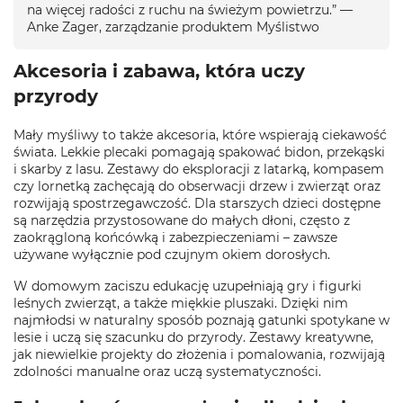
na więcej radości z ruchu na świeżym powietrzu.” —
Anke Zager, zarządzanie produktem Myślistwo
Akcesoria i zabawa, która uczy
przyrody
Mały myśliwy to także akcesoria, które wspierają ciekawość
świata. Lekkie plecaki pomagają spakować bidon, przekąski
i skarby z lasu. Zestawy do eksploracji z latarką, kompasem
czy lornetką zachęcają do obserwacji drzew i zwierząt oraz
rozwijają spostrzegawczość. Dla starszych dzieci dostępne
są narzędzia przystosowane do małych dłoni, często z
zaokrągloną końcówką i zabezpieczeniami – zawsze
używane wyłącznie pod czujnym okiem dorosłych.
W domowym zaciszu edukację uzupełniają gry i figurki
leśnych zwierząt, a także miękkie pluszaki. Dzięki nim
najmłodsi w naturalny sposób poznają gatunki spotykane w
lesie i uczą się szacunku do przyrody. Zestawy kreatywne,
jak niewielkie projekty do złożenia i pomalowania, rozwijają
zdolności manualne oraz uczą systematyczności.