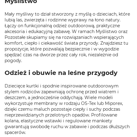
Myślistwo
Mały myśliwy to dział stworzony z myślą o dzieciach, które
lubią las, zwierzęta i rodzinne wyprawy na łono natury.
Łączy on funkcjonalną odzież outdoorową, praktyczne
akcesoria i edukacyjną zabawę. W ramach Myślistwo oraz
Pozostałe skupiamy się na rozwiązaniach wspierających
komfort, ciepło i ciekawość świata przyrody. Znajdziesz tu
propozycje, które pozwalają bezpiecznie i w wygodzie
spędzać czas na dworze przez cały rok, niezależnie od
pogody.
Odzież i obuwie na leśne przygody
Dziecięce kurtki i spodnie inspirowane outdoorowym
stylem rodziców zapewniają ochronę przed wiatrem i
deszczem, a jednocześnie oddychają. Wiele modeli
wykorzystuje membrany w rodzaju OS‑Tex lub Miporex,
dzięki czemu maluch pozostaje ciepły i suchy podczas
nieprzewidzianych przelotnych opadów. Profilowane
kolana, elastyczne wstawki i regulowane mankiety
gwarantują swobodę ruchu w zabawie i podczas dłuższych
spacerów.