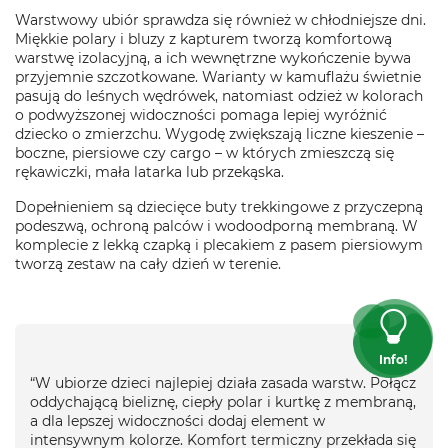
Warstwowy ubiór sprawdza się również w chłodniejsze dni.
Miękkie polary i bluzy z kapturem tworzą komfortową
warstwę izolacyjną, a ich wewnętrzne wykończenie bywa
przyjemnie szczotkowane. Warianty w kamuflażu świetnie
pasują do leśnych wędrówek, natomiast odzież w kolorach
o podwyższonej widoczności pomaga lepiej wyróżnić
dziecko o zmierzchu. Wygodę zwiększają liczne kieszenie –
boczne, piersiowe czy cargo – w których zmieszczą się
rękawiczki, mała latarka lub przekąska.
Dopełnieniem są dziecięce buty trekkingowe z przyczepną
podeszwą, ochroną palców i wodoodporną membraną. W
komplecie z lekką czapką i plecakiem z pasem piersiowym
tworzą zestaw na cały dzień w terenie.
Info!
“W ubiorze dzieci najlepiej działa zasada warstw. Połącz
oddychającą bieliznę, ciepły polar i kurtkę z membraną,
a dla lepszej widoczności dodaj element w
intensywnym kolorze. Komfort termiczny przekłada się