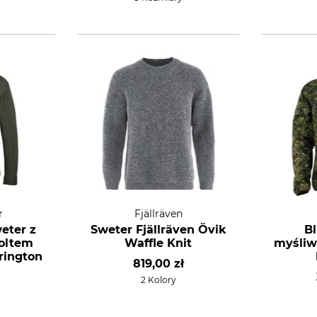
r
Fjällräven
eter z
Sweter Fjällräven Övik
B
oltem
Waffle Knit
myśliw
rington
819,00 zł
2 Kolory