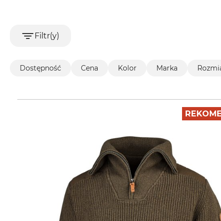
owy
(4)
Filtr(y)
Dostępność
Cena
Kolor
Marka
Rozmia
REKOME