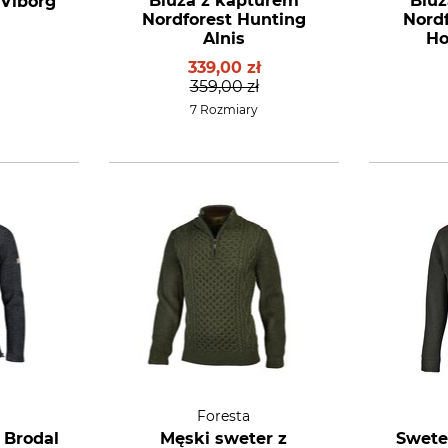
Bluza z kapturem
Bluz
 Viborg
Nordforest Hunting
Nord
Alnis
Ho
339,00 zł
359,00 zł
7 Rozmiary
Foresta
 Brodal
Męski sweter z
Swete