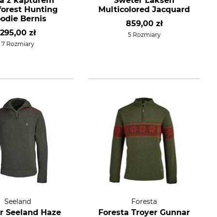
a z kapturem
Sweter Laksen
forest Hunting
Multicolored Jacquard
odie Bernis
859,00 zł
295,00 zł
5 Rozmiary
7 Rozmiary
Seeland
Foresta
r Seeland Haze
Foresta Troyer Gunnar