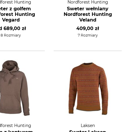
forest Hunting
Nordforest Hunting
ter z golfem
Sweter wełniany
forest Hunting
Nordforest Hunting
Vegard
Veland
d
689,00 zł
409,00 zł
8 Rozmiary
7 Rozmiary
forest Hunting
Laksen