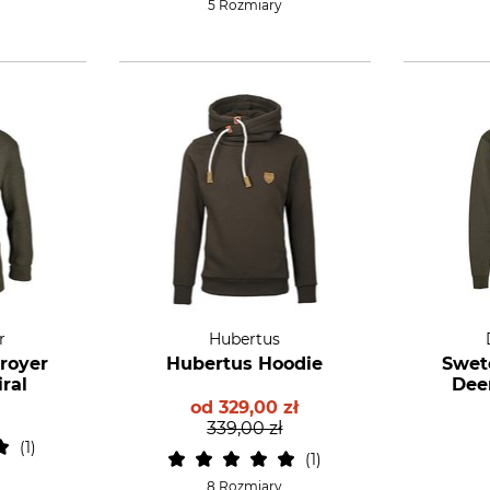
5 Rozmiary
r
Hubertus
royer
Hubertus Hoodie
Swet
ral
Dee
od
329,00 zł
339,00 zł
1
1
8 Rozmiary