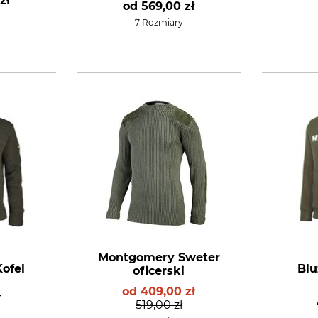
zł
od
569,00 zł
7 Rozmiary
Montgomery Sweter
Kofel
Blu
oficerski
od
409,00 zł
ł
519,00 zł