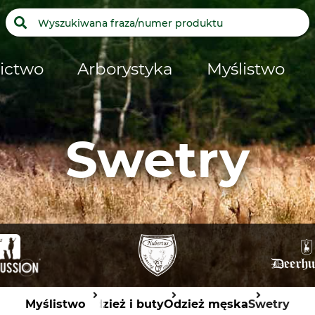
ictwo
Arborystyka
Myślistwo
Swetry
Myślistwo
Odzież i buty
Odzież męska
Swetry