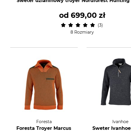
Sweter dzianinowy troyer Nordforest Hunting
od
699,00 zł
3
8 Rozmiary
Foresta
Ivanhoe
Foresta Troyer Marcus
Sweter Ivanhoe