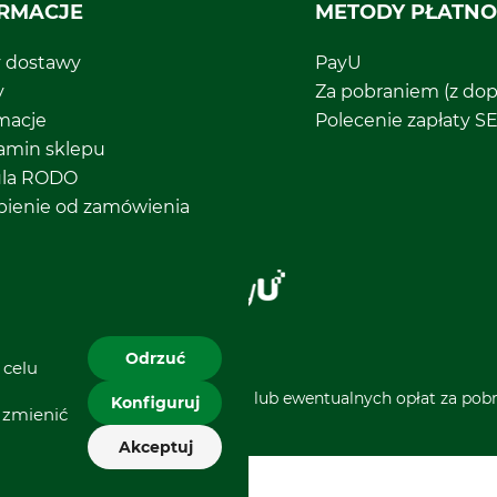
RMACJE
METODY PŁATNO
y dostawy
PayU
y
Za pobraniem (z dop
macje
Polecenie zapłaty S
amin sklepu
ula RODO
pienie od zamówienia
Odrzuć
 celu
 i nie obejmują kosztów wysyłki lub ewentualnych opłat za pobra
Konfiguruj
 zmienić
Akceptuj