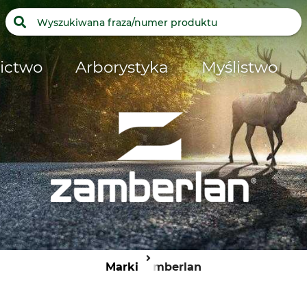
ictwo
Arborystyka
Myślistwo
Marki
Zamberlan