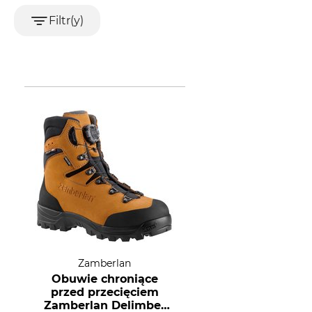
Filtr(y)
Zamberlan
Obuwie chroniące
przed przecięciem
Zamberlan Delimber