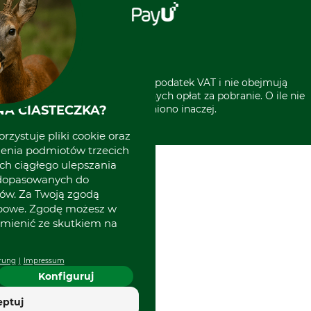
Sklep stacjonarny
Odstąpienie od zamówienia
Kontakt
Grube w Europie
* Wszystkie ceny zawierają podatek VAT i nie obejmują
kosztów wysyłki lub ewentualnych opłat za pobranie. O ile nie
A CIASTECZKA?
wyszczególniono inaczej.
rzystuje pliki cookie oraz
zenia podmiotów trzecich
ich ciągłego ulepszania
 dopasowanych do
ów. Za Twoją zgodą
obowe. Zgodę możesz w
zmienić ze skutkiem na
rung
Impressum
Konfiguruj
eptuj