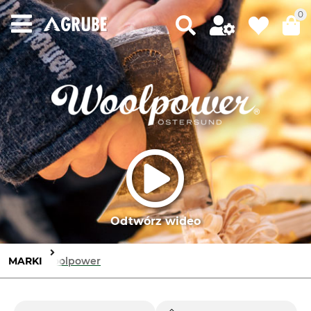
0
Odtwórz wideo
MARKI
Woolpower