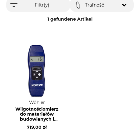
Filtr(y)
Trafność
1 gefundene Artikel
Wöhler
Wilgotnościomierz
do materiałów
budowlanych i
drewna Wöhler HBF
719,00 zł
420