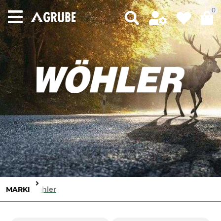
0
MARKI
Wöhler