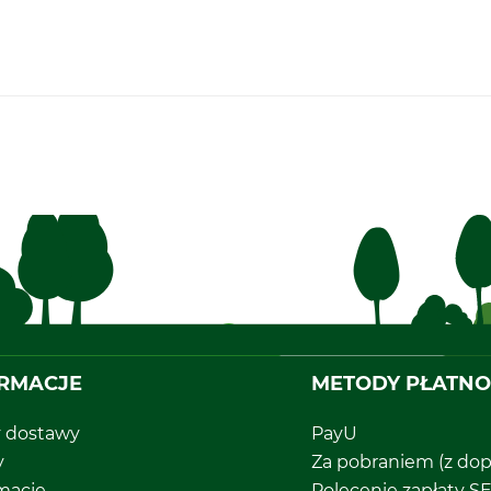
RMACJE
METODY PŁATNO
y dostawy
PayU
y
Za pobraniem (z dop
macje
Polecenie zapłaty S