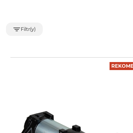
Filtr(y)
REKOME