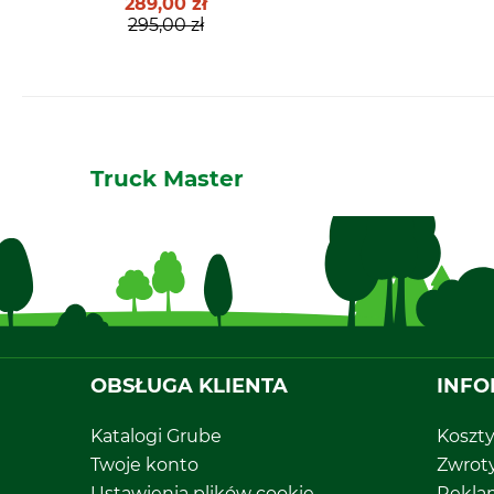
289,00 zł
295,00 zł
Truck Master
OBSŁUGA KLIENTA
INFO
Katalogi Grube
Koszt
Twoje konto
Zwrot
Ustawienia plików cookie
Rekla