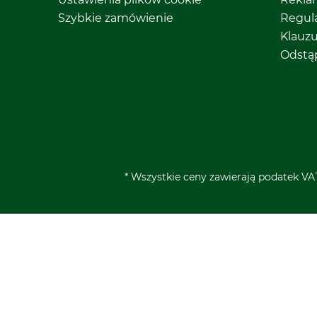
Szybkie zamówienie
Regul
Klauz
Odstą
* Wszystkie ceny zawierają podatek VAT
ie oraz podobne technologie śledzenia podmiotów trzecich w
raz wyświetlania reklam dopasowanych do zainteresowań
ą dane osobowe. Zgodę możesz w każdej chwili wycofać lub