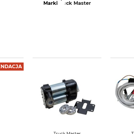
Marki
Truck Master
NDACJA
Truck Master
T