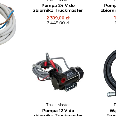
Pompa 24 V do
Pomp
zbiornika Truckmaster
zbiorn
2 399,00 zł
2 449,00 zł
Truck Master
T
Pompa 12 V do
Wą
zbiornika Truckmaster
Tru