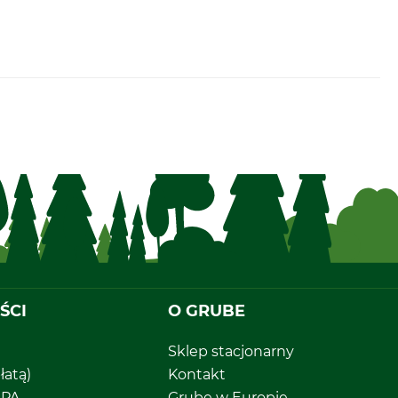
ŚCI
O GRUBE
Sklep stacjonarny
łatą)
Kontakt
EPA
Grube w Europie