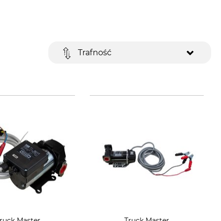
Trafność
ruck Master
Truck Master