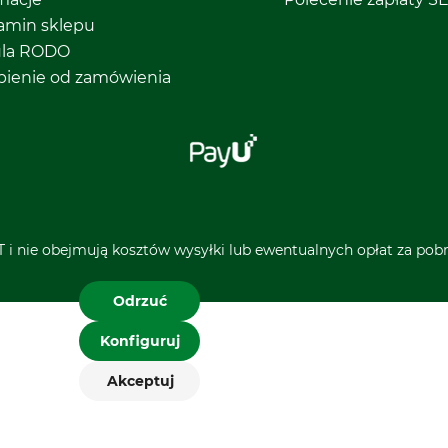
amin sklepu
ula RODO
pienie od zamówienia
 i nie obejmują kosztów wysyłki lub ewentualnych opłat za pobra
Odrzuć
 celu
Konfiguruj
 zmienić
Akceptuj