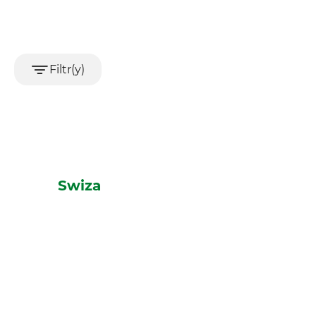
Filtr(y)
Swiza