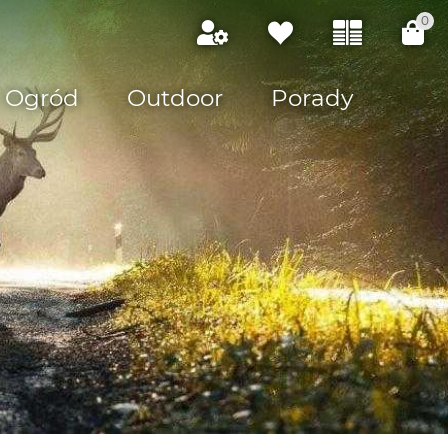
0
Ogród
Outdoor
Porady