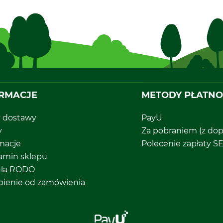
RMACJE
METODY PŁATNO
y dostawy
PayU
y
Za pobraniem (z dop
macje
Polecenie zapłaty S
amin sklepu
ula RODO
pienie od zamówienia