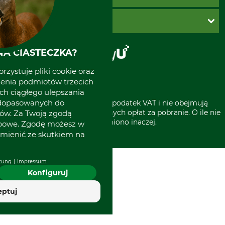
Zwroty
Reklamacje
PayU
O GRUBE
Regulamin sklepu
Za pobraniem (z dopłatą)
Klauzula RODO
Polecenie zapłaty SEPA
Sklep stacjonarny
Odstąpienie od zamówienia
A CIASTECZKA?
Kontakt
Grube w Europie
rzystuje pliki cookie oraz
zenia podmiotów trzecich
ich ciągłego ulepszania
 dopasowanych do
* Wszystkie ceny zawierają podatek VAT i nie obejmują
kosztów wysyłki lub ewentualnych opłat za pobranie. O ile nie
ów. Za Twoją zgodą
wyszczególniono inaczej.
obowe. Zgodę możesz w
zmienić ze skutkiem na
rung
Impressum
Konfiguruj
eptuj