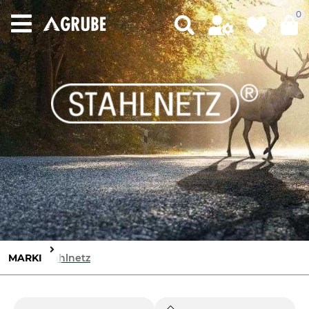
0
MARKI
Stahlnetz