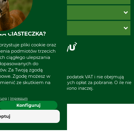
Twoje konto
Ustawienia plików cookie
Koszty dostawy
METODY PŁATNOŚCI
Zwroty
Reklamacje
PayU
O GRUBE
Regulamin sklepu
Za pobraniem (z dopłatą)
A CIASTECZKA?
Klauzula RODO
Polecenie zapłaty SEPA
Sklep stacjonarny
rzystuje pliki cookie oraz
Odstąpienie od zamówienia
Kontakt
zenia podmiotów trzecich
Grube w Europie
ich ciągłego ulepszania
 dopasowanych do
ów. Za Twoją zgodą
obowe. Zgodę możesz w
* Wszystkie ceny zawierają podatek VAT i nie obejmują
zmienić ze skutkiem na
kosztów wysyłki lub ewentualnych opłat za pobranie. O ile nie
wyszczególniono inaczej.
rung
Impressum
Konfiguruj
eptuj