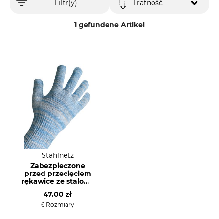
Filtr(y)
Trafność
1 gefundene Artikel
Stahlnetz
Zabezpieczone
przed przecięciem
rękawice ze stalową
siatką Cutguard
47,00 zł
blue
6 Rozmiary